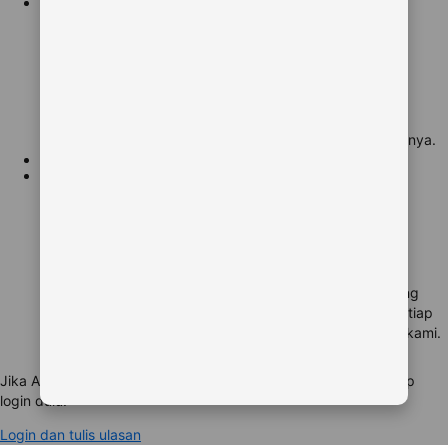
2
Nikmati masa inap Anda
Nikmati masa inap Anda
Saat tamu sedang menginap, mereka bisa lihat apakah
kamarnya nyaman, para staf nya ramah, dan hal-hal lainnya.
3
Terakhir, beri ulasan
Terakhir, beri ulasan
Setelah menginap, tamu akan memberi tahu kami tentang
masa inap mereka. Kami akan periksa terlebih dahulu setiap
ulasan dan keasliannya sebelum ditampilkan di website kami.
Jika Anda memesan lewat kami dan ingin menulis ulasan, harap
login dulu.
Login dan tulis ulasan