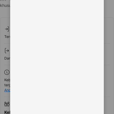
khusus - masukkan di langkah berikutnya!
Lihat ketersediaan
Check-in
Tersedia 24 jam
Check-out
Dari 00.00 sampai 10.00
Pembatalan/ pembayaran di muka
Kebijakan pembatalan dan pembayaran di muka bervariasi
tergantung tipe akomodasi. Harap
masukkan tanggal inap
Anda
dan periksa ketentuan dari opsi yang Anda butuhkan.
Anak-anak dan tempat tidur
Kebijakan anak