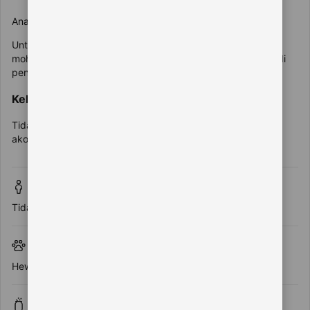
Anak-anak bisa menginap.
Untuk melihat informasi harga dan okupansi yang tepat,
mohon tambahkan jumlah dan usia anak dalam grup Anda di
pencarian.
Kebijakan ranjang bayi dan tempat tidur ekstra
Tidak tersedia ranjang bayi dan tempat tidur ekstra di
akomodasi ini.
Tanpa batasan usia
Tidak ada persyaratan usia untuk check-in
Hewan peliharaan
Hewan peliharaan tidak diperbolehkan.
Pesta