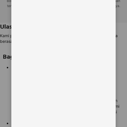
Booking.com merupakan bagian dari Booking Holdings Inc., perusahaan
terkemuka di dunia untuk perjalanan online dan layanan terkait lainnya.
Hak cipta � 1996�2025 Booking.com�. Semua hak dilindungi.
Ulasan terverifikasi dari tamu asli.
Kami punya lebih dari 70 juta ulasan akomodasi, dan semuanya
berasal dari
tamu asli dan terverifikasi
.
Bagaimana caranya?
1
Pesan dulu
Pesan dulu
Untuk memberi ulasan, Anda harus membuat pemesanan
terlebih dahulu. Begitulah caranya bagaimana ulasan kami
berasal dari tamu asli yang telah menginap di akomodasi
yang mereka pilih.