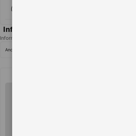
Pesta/acara tidak dii
Pesta
Informasi penting
Informasi penting untuk tamu di akomodasi ini
Anda dapat bermain permainan SCATTER HITAM lengkap dengan ga