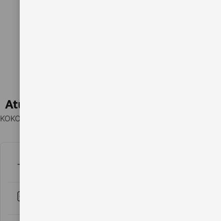
Aturan menginap
KOKO500 : Slot Gacor 10K Scatter Hitam Hari Ini dengan 
Lihat ketersediaan
Tersedia 24 jam
Check-in
Dari 00.00 sampai 1
Check-out