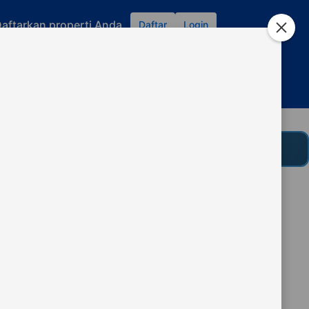
aftarkan properti Anda
Daftar
Login
Taksi bandara
Cari
 dewasa � 0 anak � 1 kamar
DAFTAR
nformasi penting
Belum ada ulasan
Kami Samakan