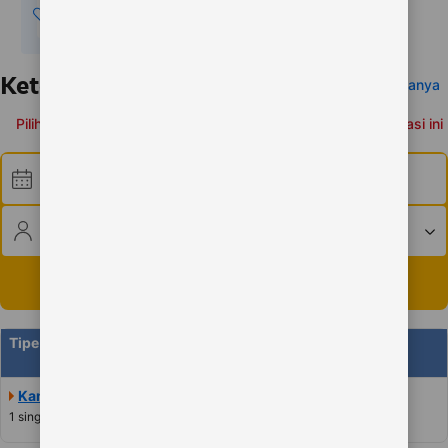
Simpan
akomodasi
Ketersediaan
Kami Samakan Harganya
Pilih tanggal untuk melihat ketersediaan dan harga akomodasi ini
Waktu check-in
�
Waktu check-out
2 dewasa � 0 anak � 1 kamar
Cari
Tipe kamar
Jumlah
tamu
Kamar Twin
Tampilkan
�
4
1 single
dan
1 double
harga