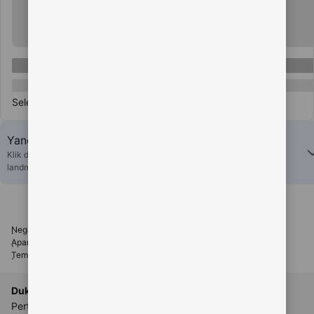
Selengkapnya
Yang terbaik di KOKO500
Klik di sini untuk melihat hotel dan akomodasi lain yang dekat dengan
landmark populer di Jakarta
Negara
Kawasan
Kota
Distrik
Bandara
Hotel
Landmark
Rumah liburan
Apartemen
Resor
Vila
Hostel
B&B
Guest House
Tempat istimewa untuk menginap
Ulasan
Temukan akomodasi bulanan
Dukungan
Telusuri
Pertanyaan Umum mengenai
Program loyalitas Genius