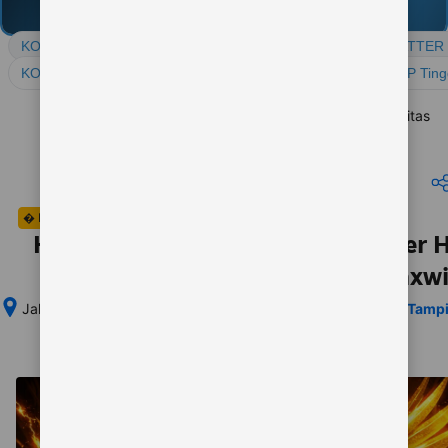
LOGIN
DAFTAR
KOKO500
/
LOGIN KOKO500
/
SLOT ONLINE
/
SCATTER
KOKO500 : Slot Gacor 10K Scatter Hitam Hari Ini dengan RTP Tin
Gambaran
Info & harga
Fasilitas
� RGB SERP Specialist
KOKO500 : Slot Gacor 10K Scatter 
Tinggi dan Maxwi
�
Jakarta Pusat - DKI Jakarta, 100110 Jakarta, Indonesia
Tampi
Setelah 
memesan, 
semua 
rincian 
akomodasi 
termasuk 
nomor 