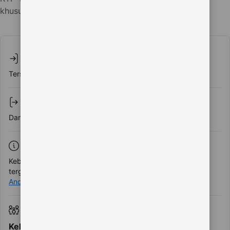
khusus - masukkan di langkah berikutnya!
Lihat ketersediaan
Check-in
Tersedia 24 jam
Check-out
Dari 00.00 sampai 10.00
Pembatalan/ pembayaran di muka
Kebijakan pembatalan dan pembayaran di muka bervariasi
tergantung tipe akomodasi. Harap
masukkan tanggal inap
Anda
dan periksa ketentuan dari opsi yang Anda butuhkan.
Anak-anak dan tempat tidur
Kebijakan anak