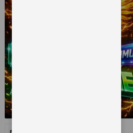
telepon 
dan 
alamat 
akan 
disertakan 
dalam 
konfirmasi 
pemesanan 
dan 
akun 
Anda.
Belum ada skor ulasan