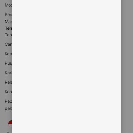
Modern
Pernyataan Hak Asasi
Manusia
Tentang Kami
Tentang Booking.com
Cara kerja kami
Keberlanjutan
Pusat pers
Karier
Relasi investor
Kontak perusahaan
Pedoman konten dan
pelaporannya
IDR