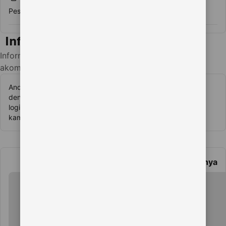
Pesta/acara tidak diizinkan.
Informasi penting
Lihat ketersediaan
Informasi penting untuk tamu di
akomodasi ini
Anda dapat bermain permainan SCATTER HITAM lengkap
dengan gampang dan gratis jika anda mendaftar lewat link
login resmi KOKO500 yang di persembahkan langsung oleh
kami.
Selengkapnya