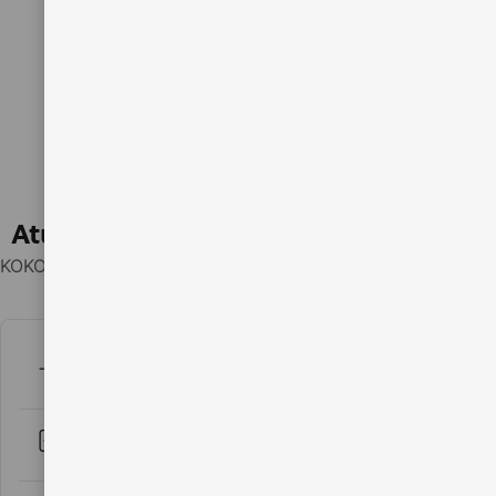
Aturan menginap
KOKO500 : Slot Gacor 10K Scatter Hitam Hari Ini dengan 
Lihat ketersediaan
Tersedia 24 jam
Check-in
Dari 00.00 sampai 1
Check-out