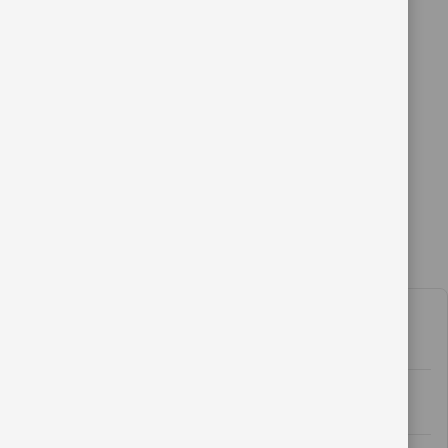
 masukkan di langkah berikutnya!