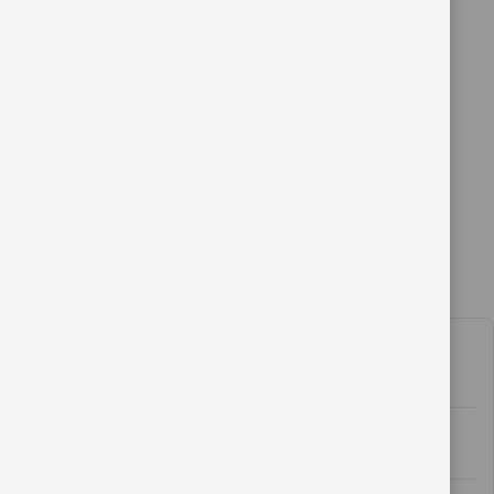
 masukkan di langkah berikutnya!