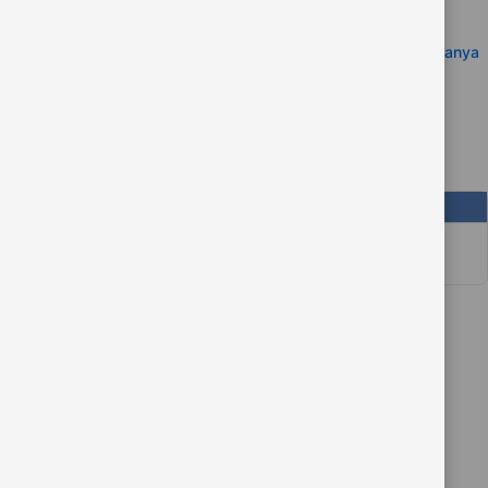
Kami Samakan Harganya
Tampilkan harga