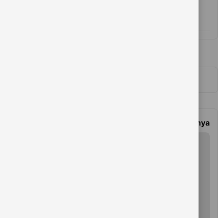
Lihat ketersediaan
KO500 yang di persembahkan langsung oleh kami.
Selengkapnya