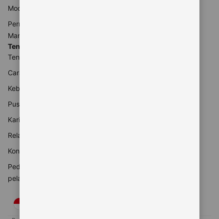
Modern
Pernyataan Hak Asasi
Manusia
Tentang Kami
Tentang Booking.com
Cara kerja kami
Keberlanjutan
Pusat pers
Karier
Relasi investor
Kontak perusahaan
Pedoman konten dan
pelaporannya
IDR