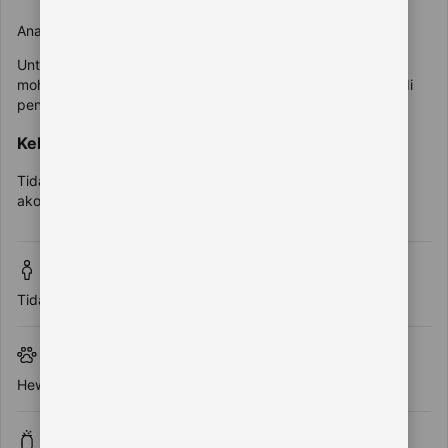
Anak-anak bisa menginap.
Untuk melihat informasi harga dan okupansi yang tepat,
mohon tambahkan jumlah dan usia anak dalam grup Anda di
pencarian.
Kebijakan ranjang bayi dan tempat tidur ekstra
Tidak tersedia ranjang bayi dan tempat tidur ekstra di
akomodasi ini.
Tanpa batasan usia
Tidak ada persyaratan usia untuk check-in
Hewan peliharaan
Hewan peliharaan tidak diperbolehkan.
Pesta