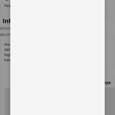
Pesta/acara tidak diizinkan.
Informasi penting
Lihat ketersediaan
Informasi penting untuk tamu di
akomodasi ini
Anda dapat bermain permainan SCATTER HITAM lengkap
dengan gampang dan gratis jika anda mendaftar lewat link
login resmi KOKO500 yang di persembahkan langsung oleh
kami.
Selengkapnya