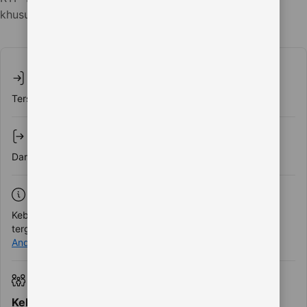
khusus - masukkan di langkah berikutnya!
Lihat ketersediaan
Check-in
Tersedia 24 jam
Check-out
Dari 00.00 sampai 10.00
Pembatalan/ pembayaran di muka
Kebijakan pembatalan dan pembayaran di muka bervariasi
tergantung tipe akomodasi. Harap
masukkan tanggal inap
Anda
dan periksa ketentuan dari opsi yang Anda butuhkan.
Anak-anak dan tempat tidur
Kebijakan anak