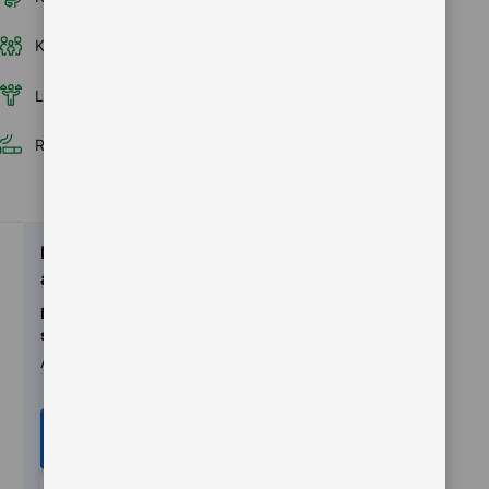
Kamar keluarga
Balkon
Kamar bebas rokok
Layanan kamar
Shower
Lift
Ruangan khusus merokok
Keunggulan
akomodasi
Informasi
sarapan
Asia
Pesan
sekarang