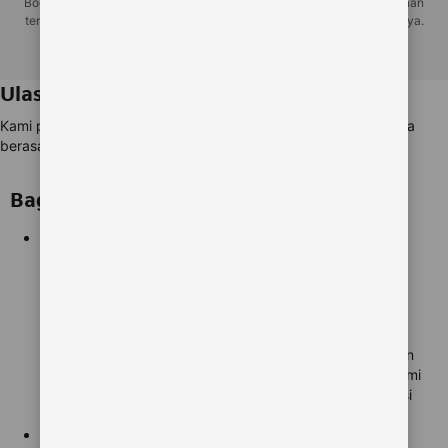
Booking.com merupakan bagian dari Booking Holdings Inc., perusahaan
terkemuka di dunia untuk perjalanan online dan layanan terkait lainnya.
Hak cipta � 1996�2025 Booking.com�. Semua hak dilindungi.
Ulasan terverifikasi dari tamu asli.
Kami punya lebih dari 70 juta ulasan akomodasi, dan semuanya
berasal dari
tamu asli dan terverifikasi
.
Bagaimana caranya?
1
Pesan dulu
Pesan dulu
Untuk memberi ulasan, Anda harus membuat pemesanan
terlebih dahulu. Begitulah caranya bagaimana ulasan kami
berasal dari tamu asli yang telah menginap di akomodasi
yang mereka pilih.