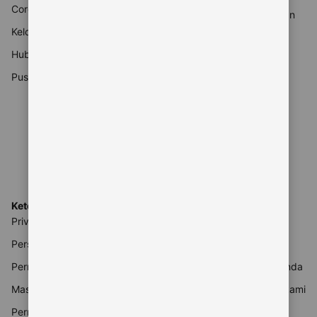
Coronavirus (COVID-19)
Promo liburan dan musiman
Kelola trip Anda
Artikel travel
Hubungi Customer Service
Booking.com untuk Bisnis
Pusat informasi keamanan
Traveller Review Awards
Rental Mobil
Pencari tiket pesawat
Reservasi restoran
Booking.com untuk Agen
Perjalanan
Ketentuan dan pengaturan
Mitra
Privasi & cookie
Login ke Ekstranet
Persyaratan Layanan
Bantuan mitra
Pernyataan Aksesibilitas
Daftarkan properti Anda
Masalah mitra
Jadilah mitra afiliasi kami
Pernyataan Perbudakan