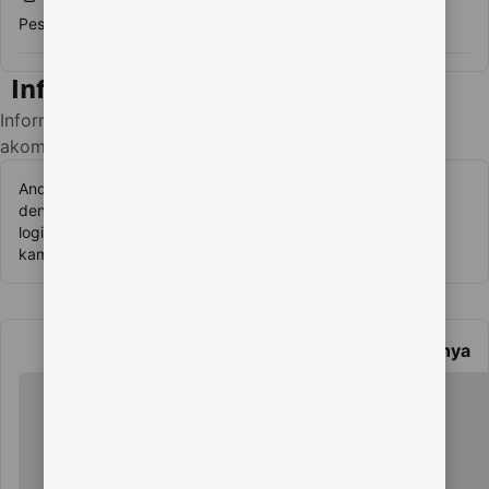
Pesta/acara tidak diizinkan.
Informasi penting
Lihat ketersediaan
Informasi penting untuk tamu di
akomodasi ini
Anda dapat bermain permainan SCATTER HITAM lengkap
dengan gampang dan gratis jika anda mendaftar lewat link
login resmi KOKO500 yang di persembahkan langsung oleh
kami.
Selengkapnya