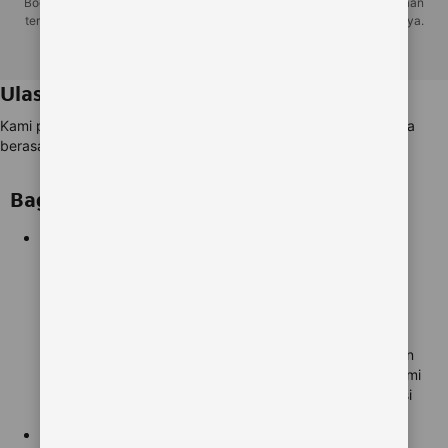
Booking.com merupakan bagian dari Booking Holdings Inc., perusahaan
terkemuka di dunia untuk perjalanan online dan layanan terkait lainnya.
Hak cipta � 1996�2025 Booking.com�. Semua hak dilindungi.
Ulasan terverifikasi dari tamu asli.
Kami punya lebih dari 70 juta ulasan akomodasi, dan semuanya
berasal dari
tamu asli dan terverifikasi
.
Bagaimana caranya?
1
Pesan dulu
Pesan dulu
Untuk memberi ulasan, Anda harus membuat pemesanan
terlebih dahulu. Begitulah caranya bagaimana ulasan kami
berasal dari tamu asli yang telah menginap di akomodasi
yang mereka pilih.