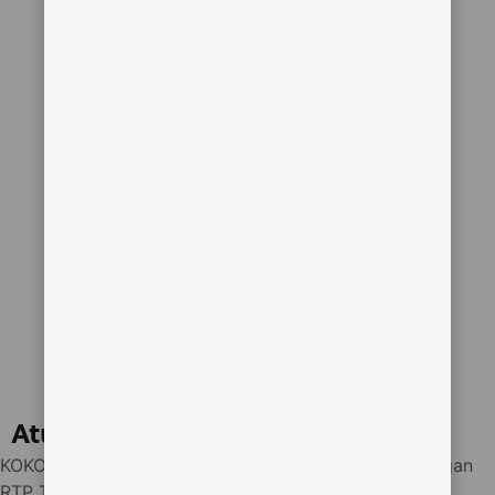
Aturan menginap
KOKO500 : Slot Gacor 10K Scatter Hitam Hari Ini dengan
RTP Tinggi dan Maxwin Besar menerima permintaan