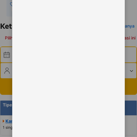
Simpan
akomodasi
Ketersediaan
Kami Samakan Harganya
Pilih tanggal untuk melihat ketersediaan dan harga akomodasi ini
Waktu check-in
�
Waktu check-out
2 dewasa � 0 anak � 1 kamar
Cari
Tipe kamar
Jumlah
tamu
Kamar Twin
Tampilkan
�
4
1 single
dan
1 double
harga