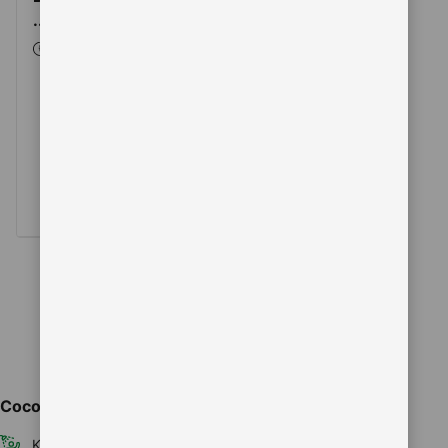
...
KOKO500 menghadirkan
Slot Gacor 10K Scatter
Hitam Hari Ini dengan
RTP Tinggi dan Maxwin
Besar, didukung server
stabil, akses cepat, serta
pengalaman bermain
responsif dan nyaman di
berbagai perangkat.
Cocok untuk trip Anda
Kamar mandi pribadi
AC
TV layar datar