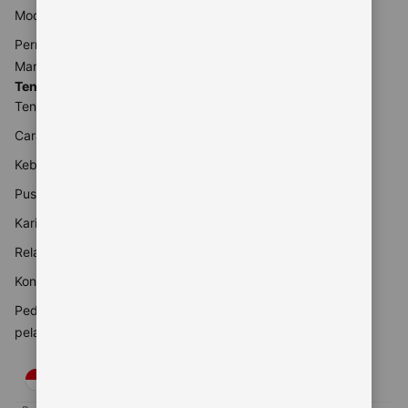
Modern
Pernyataan Hak Asasi
Manusia
Tentang Kami
Tentang Booking.com
Cara kerja kami
Keberlanjutan
Pusat pers
Karier
Relasi investor
Kontak perusahaan
Pedoman konten dan
pelaporannya
IDR