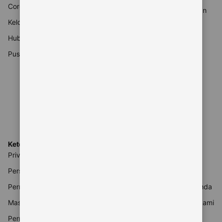
Coronavirus (COVID-19)
Promo liburan dan musiman
Kelola trip Anda
Artikel travel
Hubungi Customer Service
Booking.com untuk Bisnis
Pusat informasi keamanan
Traveller Review Awards
Rental Mobil
Pencari tiket pesawat
Reservasi restoran
Booking.com untuk Agen
Perjalanan
Ketentuan dan pengaturan
Mitra
Privasi & cookie
Login ke Ekstranet
Persyaratan Layanan
Bantuan mitra
Pernyataan Aksesibilitas
Daftarkan properti Anda
Masalah mitra
Jadilah mitra afiliasi kami
Pernyataan Perbudakan