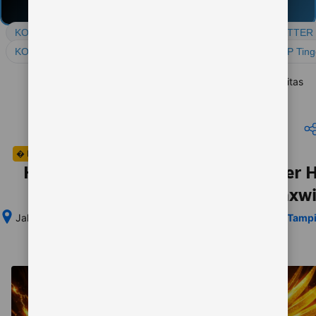
LOGIN
DAFTAR
KOKO500
/
LOGIN KOKO500
/
SLOT ONLINE
/
SCATTER
KOKO500 : Slot Gacor 10K Scatter Hitam Hari Ini dengan RTP Tin
Gambaran
Info & harga
Fasilitas
� RGB SERP Specialist
KOKO500 : Slot Gacor 10K Scatter 
Tinggi dan Maxwi
�
Jakarta Pusat - DKI Jakarta, 100110 Jakarta, Indonesia
Tampi
Setelah 
memesan, 
semua 
rincian 
akomodasi 
termasuk 
nomor 