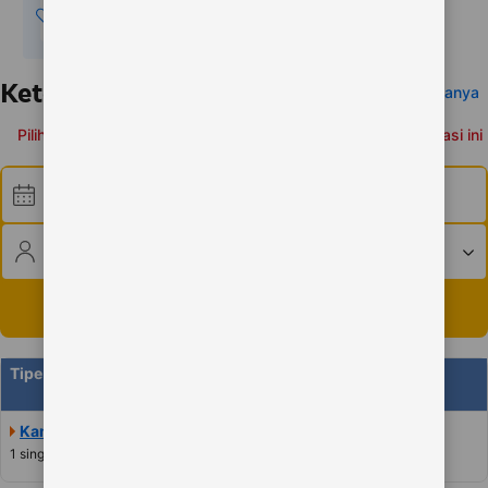
Simpan
akomodasi
Ketersediaan
Kami Samakan Harganya
Pilih tanggal untuk melihat ketersediaan dan harga akomodasi ini
Waktu check-in
�
Waktu check-out
2 dewasa � 0 anak � 1 kamar
Cari
Tipe kamar
Jumlah
tamu
Kamar Twin
Tampilkan
�
4
1 single
dan
1 double
harga