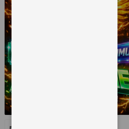
telepon 
dan 
alamat 
akan 
disertakan 
dalam 
konfirmasi 
pemesanan 
dan 
akun 
Anda.
Belum ada skor ulasan