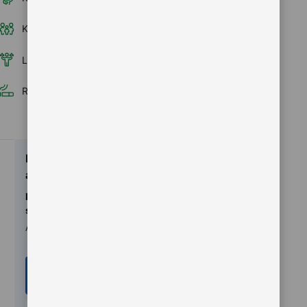
Kamar keluarga
Balkon
Kamar bebas rokok
Layanan kamar
Shower
Lift
Ruangan khusus merokok
Keunggulan
akomodasi
Informasi
sarapan
Asia
Pesan
sekarang