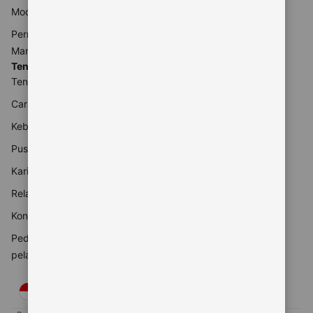
Modern
Pernyataan Hak Asasi
Manusia
Tentang Kami
Tentang Booking.com
Cara kerja kami
Keberlanjutan
Pusat pers
Karier
Relasi investor
Kontak perusahaan
Pedoman konten dan
pelaporannya
IDR