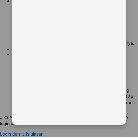
2
Nikmati masa inap Anda
Nikmati masa inap Anda
Saat tamu sedang menginap, mereka bisa lihat apakah
kamarnya nyaman, para staf nya ramah, dan hal-hal lainnya.
3
Terakhir, beri ulasan
Terakhir, beri ulasan
Setelah menginap, tamu akan memberi tahu kami tentang
masa inap mereka. Kami akan periksa terlebih dahulu setiap
ulasan dan keasliannya sebelum ditampilkan di website kami.
Jika Anda memesan lewat kami dan ingin menulis ulasan, harap
login dulu.
Login dan tulis ulasan