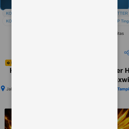
LOGIN
DAFTAR
KOKO500
/
LOGIN KOKO500
/
SLOT ONLINE
/
SCATTER
KOKO500 : Slot Gacor 10K Scatter Hitam Hari Ini dengan RTP Tin
Gambaran
Info & harga
Fasilitas
� RGB SERP Specialist
KOKO500 : Slot Gacor 10K Scatter 
Tinggi dan Maxwi
�
Jakarta Pusat - DKI Jakarta, 100110 Jakarta, Indonesia
Tampi
Setelah 
memesan, 
semua 
rincian 
akomodasi 
termasuk 
nomor 