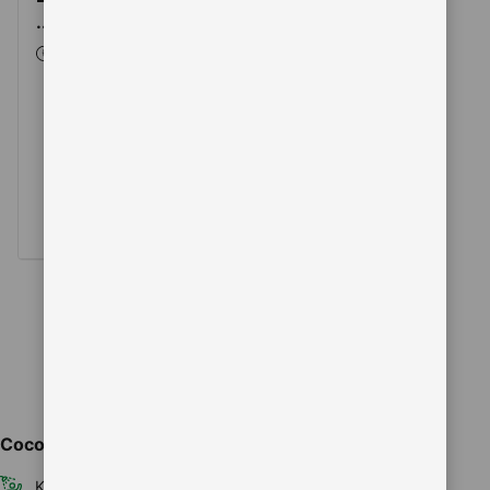
...
KOKO500 menghadirkan
Slot Gacor 10K Scatter
Hitam Hari Ini dengan
RTP Tinggi dan Maxwin
Besar, didukung server
stabil, akses cepat, serta
pengalaman bermain
responsif dan nyaman di
berbagai perangkat.
Cocok untuk trip Anda
Kamar mandi pribadi
AC
TV layar datar