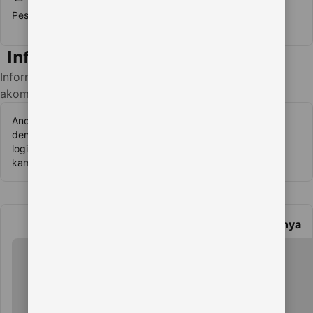
Pesta/acara tidak diizinkan.
Informasi penting
Lihat ketersediaan
Informasi penting untuk tamu di
akomodasi ini
Anda dapat bermain permainan SCATTER HITAM lengkap
dengan gampang dan gratis jika anda mendaftar lewat link
login resmi KOKO500 yang di persembahkan langsung oleh
kami.
Selengkapnya