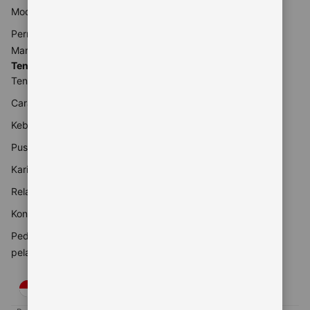
Modern
Pernyataan Hak Asasi
Manusia
Tentang Kami
Tentang Booking.com
Cara kerja kami
Keberlanjutan
Pusat pers
Karier
Relasi investor
Kontak perusahaan
Pedoman konten dan
pelaporannya
IDR