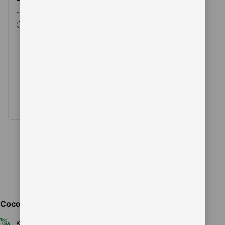
...
KOKO500 menghadirkan
Slot Gacor 10K Scatter
Hitam Hari Ini dengan
RTP Tinggi dan Maxwin
Besar, didukung server
stabil, akses cepat, serta
pengalaman bermain
responsif dan nyaman di
berbagai perangkat.
Cocok untuk trip Anda
Kamar mandi pribadi
AC
TV layar datar