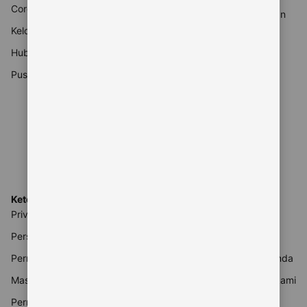
Coronavirus (COVID-19)
Promo liburan dan musiman
Kelola trip Anda
Artikel travel
Hubungi Customer Service
Booking.com untuk Bisnis
Pusat informasi keamanan
Traveller Review Awards
Rental Mobil
Pencari tiket pesawat
Reservasi restoran
Booking.com untuk Agen
Perjalanan
Ketentuan dan pengaturan
Mitra
Privasi & cookie
Login ke Ekstranet
Persyaratan Layanan
Bantuan mitra
Pernyataan Aksesibilitas
Daftarkan properti Anda
Masalah mitra
Jadilah mitra afiliasi kami
Pernyataan Perbudakan