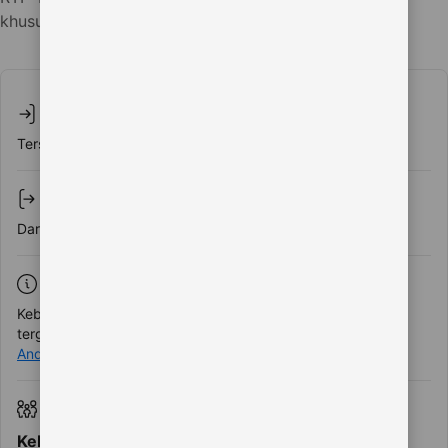
khusus - masukkan di langkah berikutnya!
Lihat ketersediaan
Check-in
Tersedia 24 jam
Check-out
Dari 00.00 sampai 10.00
Pembatalan/ pembayaran di muka
Kebijakan pembatalan dan pembayaran di muka bervariasi
tergantung tipe akomodasi. Harap
masukkan tanggal inap
Anda
dan periksa ketentuan dari opsi yang Anda butuhkan.
Anak-anak dan tempat tidur
Kebijakan anak