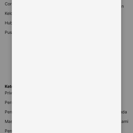
Coronavirus (COVID-19)
Promo liburan dan musiman
Kelola trip Anda
Artikel travel
Hubungi Customer Service
Booking.com untuk Bisnis
Pusat informasi keamanan
Traveller Review Awards
Rental Mobil
Pencari tiket pesawat
Reservasi restoran
Booking.com untuk Agen
Perjalanan
Ketentuan dan pengaturan
Mitra
Privasi & cookie
Login ke Ekstranet
Persyaratan Layanan
Bantuan mitra
Pernyataan Aksesibilitas
Daftarkan properti Anda
Masalah mitra
Jadilah mitra afiliasi kami
Pernyataan Perbudakan