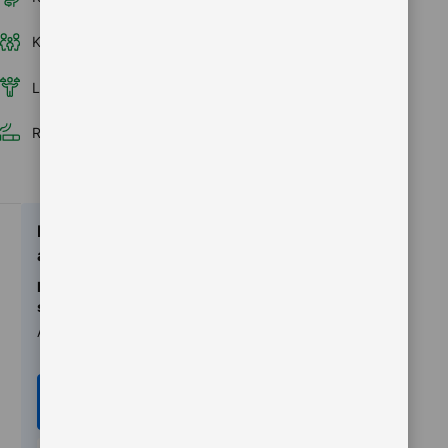
Kamar keluarga
Balkon
Kamar bebas rokok
Layanan kamar
Shower
Lift
Ruangan khusus merokok
Keunggulan
akomodasi
Informasi
sarapan
Asia
Pesan
sekarang