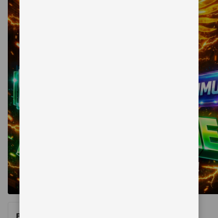
telepon 
dan 
alamat 
akan 
disertakan 
dalam 
konfirmasi 
pemesanan 
dan 
akun 
Anda.
Belum ada skor ulasan