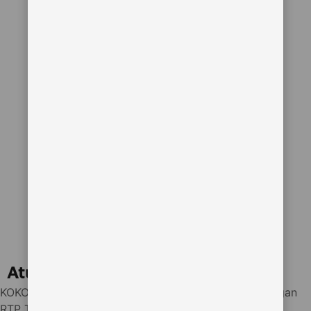
Aturan menginap
KOKO500 : Slot Gacor 10K Scatter Hitam Hari Ini dengan
RTP Tinggi dan Maxwin Besar menerima permintaan