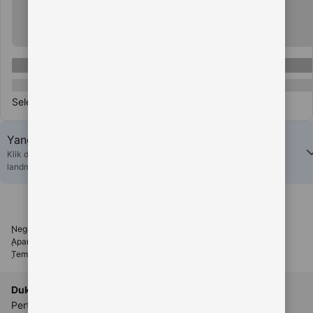
Selengkapnya
Yang terbaik di KOKO500
Klik di sini untuk melihat hotel dan akomodasi lain yang dekat dengan
landmark populer di Jakarta
Negara
Kawasan
Kota
Distrik
Bandara
Hotel
Landmark
Rumah liburan
Apartemen
Resor
Vila
Hostel
B&B
Guest House
Tempat istimewa untuk menginap
Ulasan
Temukan akomodasi bulanan
Dukungan
Telusuri
Pertanyaan Umum mengenai
Program loyalitas Genius