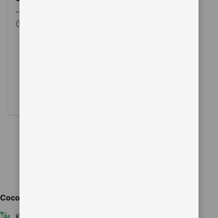
...
KOKO500 menghadirkan
Slot Gacor 10K Scatter
Hitam Hari Ini dengan
RTP Tinggi dan Maxwin
Besar, didukung server
stabil, akses cepat, serta
pengalaman bermain
responsif dan nyaman di
berbagai perangkat.
Cocok untuk trip Anda
Kamar mandi pribadi
AC
TV layar datar