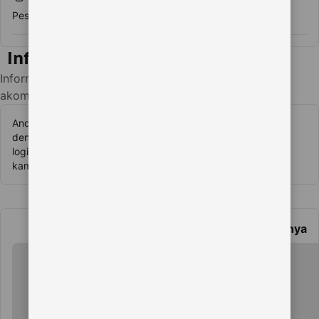
Pesta/acara tidak diizinkan.
Informasi penting
Lihat ketersediaan
Informasi penting untuk tamu di
akomodasi ini
Anda dapat bermain permainan SCATTER HITAM lengkap
dengan gampang dan gratis jika anda mendaftar lewat link
login resmi KOKO500 yang di persembahkan langsung oleh
kami.
Selengkapnya