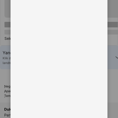
Selengkapnya
Yang terbaik di KOKO500
Klik di sini untuk melihat hotel dan akomodasi lain yang dekat dengan
landmark populer di Jakarta
Negara
Kawasan
Kota
Distrik
Bandara
Hotel
Landmark
Rumah liburan
Apartemen
Resor
Vila
Hostel
B&B
Guest House
Tempat istimewa untuk menginap
Ulasan
Temukan akomodasi bulanan
Dukungan
Telusuri
Pertanyaan Umum mengenai
Program loyalitas Genius