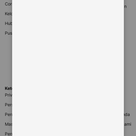
Coronavirus (COVID-19)
Promo liburan dan musiman
Kelola trip Anda
Artikel travel
Hubungi Customer Service
Booking.com untuk Bisnis
Pusat informasi keamanan
Traveller Review Awards
Rental Mobil
Pencari tiket pesawat
Reservasi restoran
Booking.com untuk Agen
Perjalanan
Ketentuan dan pengaturan
Mitra
Privasi & cookie
Login ke Ekstranet
Persyaratan Layanan
Bantuan mitra
Pernyataan Aksesibilitas
Daftarkan properti Anda
Masalah mitra
Jadilah mitra afiliasi kami
Pernyataan Perbudakan