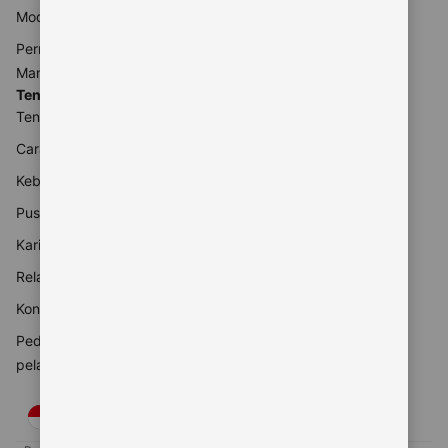
Modern
Pernyataan Hak Asasi
Manusia
Tentang Kami
Tentang Booking.com
Cara kerja kami
Keberlanjutan
Pusat pers
Karier
Relasi investor
Kontak perusahaan
Pedoman konten dan
pelaporannya
IDR