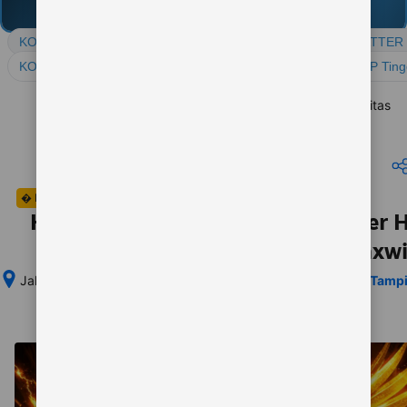
LOGIN
DAFTAR
KOKO500
/
LOGIN KOKO500
/
SLOT ONLINE
/
SCATTER
KOKO500 : Slot Gacor 10K Scatter Hitam Hari Ini dengan RTP Tin
Gambaran
Info & harga
Fasilitas
� RGB SERP Specialist
KOKO500 : Slot Gacor 10K Scatter 
Tinggi dan Maxwi
�
Jakarta Pusat - DKI Jakarta, 100110 Jakarta, Indonesia
Tampi
Setelah 
memesan, 
semua 
rincian 
akomodasi 
termasuk 
nomor 