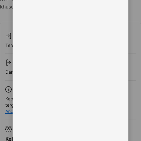
khusus - masukkan di langkah berikutnya!
Lihat ketersediaan
Check-in
Tersedia 24 jam
Check-out
Dari 00.00 sampai 10.00
Pembatalan/ pembayaran di muka
Kebijakan pembatalan dan pembayaran di muka bervariasi
tergantung tipe akomodasi. Harap
masukkan tanggal inap
Anda
dan periksa ketentuan dari opsi yang Anda butuhkan.
Anak-anak dan tempat tidur
Kebijakan anak