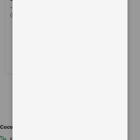
...
KOKO500 menghadirkan
Slot Gacor 10K Scatter
Hitam Hari Ini dengan
RTP Tinggi dan Maxwin
Besar, didukung server
stabil, akses cepat, serta
pengalaman bermain
responsif dan nyaman di
berbagai perangkat.
Cocok untuk trip Anda
Kamar mandi pribadi
AC
TV layar datar