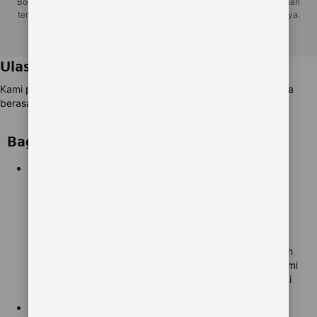
Booking.com merupakan bagian dari Booking Holdings Inc., perusahaan
terkemuka di dunia untuk perjalanan online dan layanan terkait lainnya.
Hak cipta � 1996�2025 Booking.com�. Semua hak dilindungi.
Ulasan terverifikasi dari tamu asli.
Kami punya lebih dari 70 juta ulasan akomodasi, dan semuanya
berasal dari
tamu asli dan terverifikasi
.
Bagaimana caranya?
1
Pesan dulu
Pesan dulu
Untuk memberi ulasan, Anda harus membuat pemesanan
terlebih dahulu. Begitulah caranya bagaimana ulasan kami
berasal dari tamu asli yang telah menginap di akomodasi
yang mereka pilih.