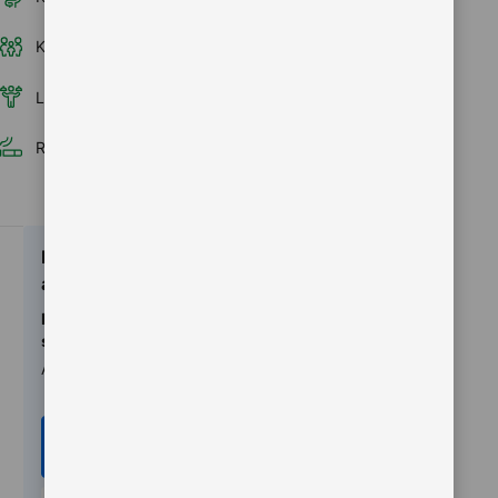
Kamar keluarga
Balkon
Kamar bebas rokok
Layanan kamar
Shower
Lift
Ruangan khusus merokok
Keunggulan
akomodasi
Informasi
sarapan
Asia
Pesan
sekarang