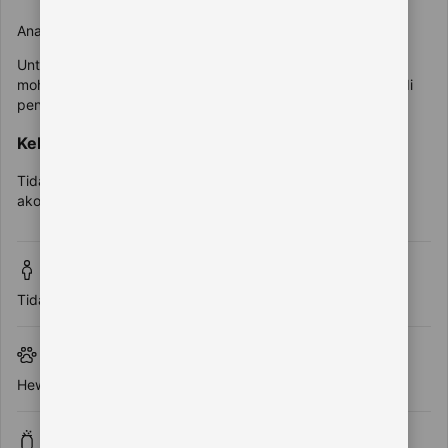
Anak-anak bisa menginap.
Untuk melihat informasi harga dan okupansi yang tepat,
mohon tambahkan jumlah dan usia anak dalam grup Anda di
pencarian.
Kebijakan ranjang bayi dan tempat tidur ekstra
Tidak tersedia ranjang bayi dan tempat tidur ekstra di
akomodasi ini.
Tanpa batasan usia
Tidak ada persyaratan usia untuk check-in
Hewan peliharaan
Hewan peliharaan tidak diperbolehkan.
Pesta