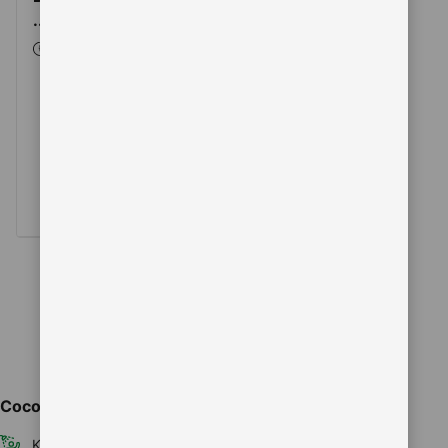
...
KOKO500 menghadirkan
Slot Gacor 10K Scatter
Hitam Hari Ini dengan
RTP Tinggi dan Maxwin
Besar, didukung server
stabil, akses cepat, serta
pengalaman bermain
responsif dan nyaman di
berbagai perangkat.
Cocok untuk trip Anda
Kamar mandi pribadi
AC
TV layar datar