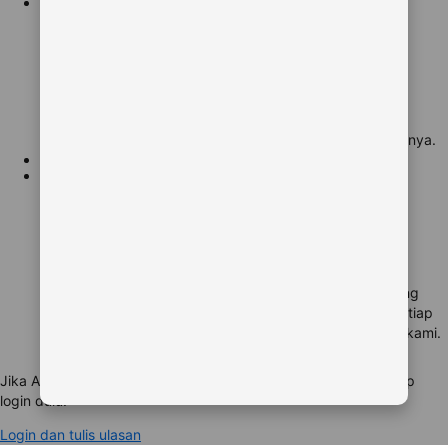
2
Nikmati masa inap Anda
Nikmati masa inap Anda
Saat tamu sedang menginap, mereka bisa lihat apakah
kamarnya nyaman, para staf nya ramah, dan hal-hal lainnya.
3
Terakhir, beri ulasan
Terakhir, beri ulasan
Setelah menginap, tamu akan memberi tahu kami tentang
masa inap mereka. Kami akan periksa terlebih dahulu setiap
ulasan dan keasliannya sebelum ditampilkan di website kami.
Jika Anda memesan lewat kami dan ingin menulis ulasan, harap
login dulu.
Login dan tulis ulasan