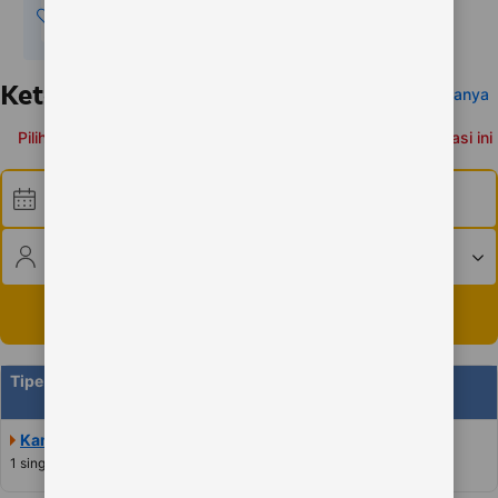
Simpan
akomodasi
Ketersediaan
Kami Samakan Harganya
Pilih tanggal untuk melihat ketersediaan dan harga akomodasi ini
Waktu check-in
�
Waktu check-out
2 dewasa � 0 anak � 1 kamar
Cari
Tipe kamar
Jumlah
tamu
Kamar Twin
Tampilkan
�
4
1 single
dan
1 double
harga