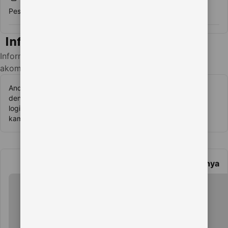
Pesta/acara tidak diizinkan.
Informasi penting
Lihat ketersediaan
Informasi penting untuk tamu di
akomodasi ini
Anda dapat bermain permainan SCATTER HITAM lengkap
dengan gampang dan gratis jika anda mendaftar lewat link
login resmi KOKO500 yang di persembahkan langsung oleh
kami.
Selengkapnya