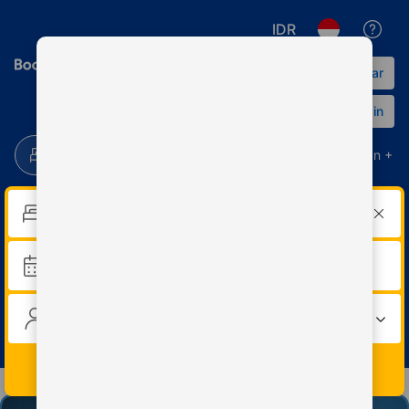
Awal
Akhir
konten
konten
IDR
dialog
dialog
Daftarkan properti Anda
Daftar
Login
Akomodasi
Penerbangan
Penerbangan + Ho
Waktu check-in
�
Waktu check-out
2 dewasa � 0 anak � 1 kamar
Cari