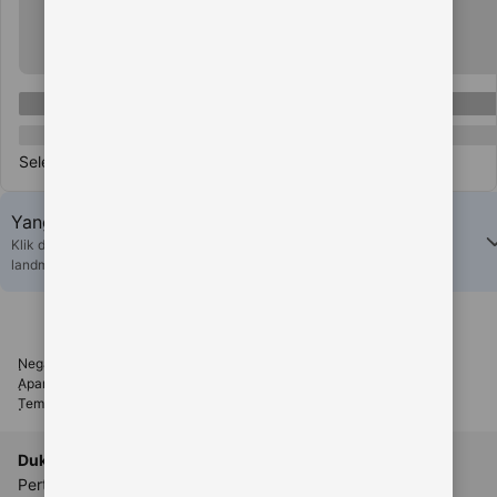
Selengkapnya
Yang terbaik di KOKO500
Klik di sini untuk melihat hotel dan akomodasi lain yang dekat dengan
landmark populer di Jakarta
Negara
Kawasan
Kota
Distrik
Bandara
Hotel
Landmark
Rumah liburan
Apartemen
Resor
Vila
Hostel
B&B
Guest House
Tempat istimewa untuk menginap
Ulasan
Temukan akomodasi bulanan
Dukungan
Telusuri
Pertanyaan Umum mengenai
Program loyalitas Genius