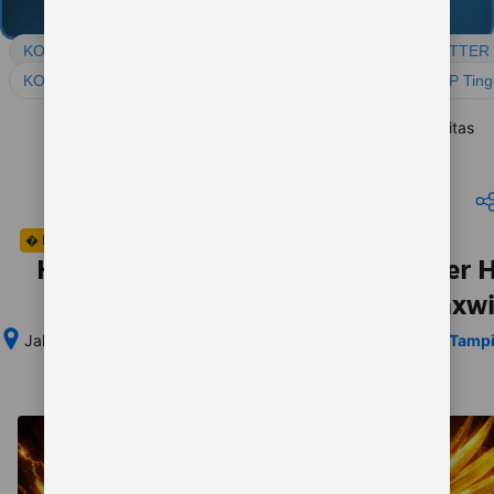
LOGIN
DAFTAR
KOKO500
/
LOGIN KOKO500
/
SLOT ONLINE
/
SCATTER
KOKO500 : Slot Gacor 10K Scatter Hitam Hari Ini dengan RTP Tin
Gambaran
Info & harga
Fasilitas
� RGB SERP Specialist
KOKO500 : Slot Gacor 10K Scatter 
Tinggi dan Maxwi
�
Jakarta Pusat - DKI Jakarta, 100110 Jakarta, Indonesia
Tampi
Setelah 
memesan, 
semua 
rincian 
akomodasi 
termasuk 
nomor 