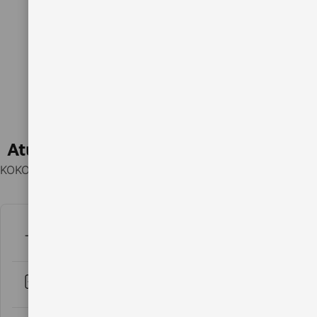
Aturan menginap
KOKO500 : Slot Gacor 10K Scatter Hitam Hari Ini dengan 
Lihat ketersediaan
Tersedia 24 jam
Check-in
Dari 00.00 sampai 1
Check-out