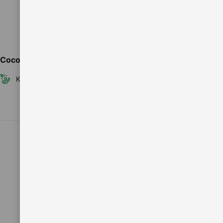
Cocok untuk trip Anda
Kamar mandi pribadi
AC
TV layar datar
Kam
Keunggulan akomodasi
Informasi sarapan
Asia
Pesan sekarang
Simpan akomodasi