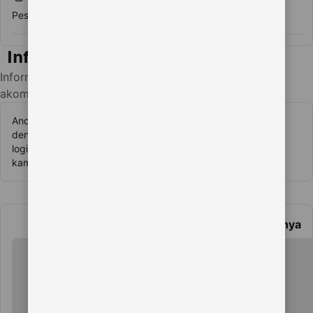
Pesta/acara tidak diizinkan.
Informasi penting
Lihat ketersediaan
Informasi penting untuk tamu di
akomodasi ini
Anda dapat bermain permainan SCATTER HITAM lengkap
dengan gampang dan gratis jika anda mendaftar lewat link
login resmi KOKO500 yang di persembahkan langsung oleh
kami.
Selengkapnya