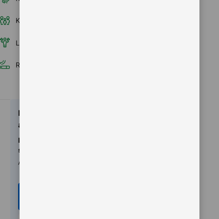
Kamar keluarga
Balkon
Kamar bebas rokok
Layanan kamar
Shower
Lift
Ruangan khusus merokok
Keunggulan
akomodasi
Informasi
sarapan
Asia
Pesan
sekarang