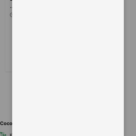
...
KOKO500 menghadirkan
Slot Gacor 10K Scatter
Hitam Hari Ini dengan
RTP Tinggi dan Maxwin
Besar, didukung server
stabil, akses cepat, serta
pengalaman bermain
responsif dan nyaman di
berbagai perangkat.
Cocok untuk trip Anda
Kamar mandi pribadi
AC
TV layar datar