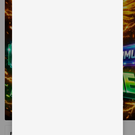
telepon 
dan 
alamat 
akan 
disertakan 
dalam 
konfirmasi 
pemesanan 
dan 
akun 
Anda.
Belum ada skor ulasan