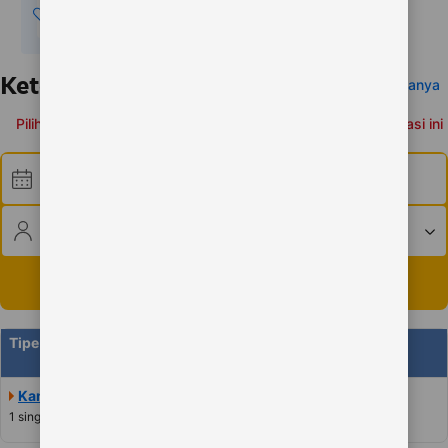
Simpan
akomodasi
Ketersediaan
Kami Samakan Harganya
Pilih tanggal untuk melihat ketersediaan dan harga akomodasi ini
Waktu check-in
�
Waktu check-out
2 dewasa � 0 anak � 1 kamar
Cari
Tipe kamar
Jumlah
tamu
Kamar Twin
Tampilkan
�
4
1 single
dan
1 double
harga