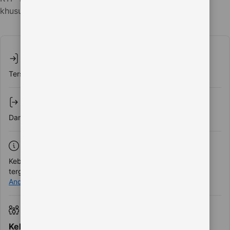
khusus - masukkan di langkah berikutnya!
Lihat ketersediaan
Check-in
Tersedia 24 jam
Check-out
Dari 00.00 sampai 10.00
Pembatalan/ pembayaran di muka
Kebijakan pembatalan dan pembayaran di muka bervariasi
tergantung tipe akomodasi. Harap
masukkan tanggal inap
Anda
dan periksa ketentuan dari opsi yang Anda butuhkan.
Anak-anak dan tempat tidur
Kebijakan anak