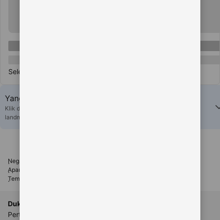
Selengkapnya
Yang terbaik di KOKO500
Klik di sini untuk melihat hotel dan akomodasi lain yang dekat dengan
landmark populer di Jakarta
Negara
Kawasan
Kota
Distrik
Bandara
Hotel
Landmark
Rumah liburan
Apartemen
Resor
Vila
Hostel
B&B
Guest House
Tempat istimewa untuk menginap
Ulasan
Temukan akomodasi bulanan
Dukungan
Telusuri
Pertanyaan Umum mengenai
Program loyalitas Genius