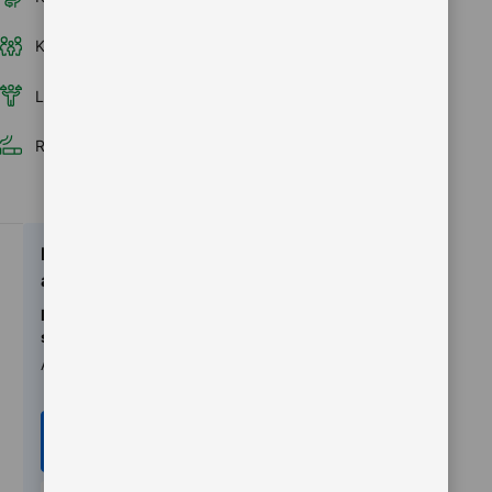
Kamar keluarga
Balkon
Kamar bebas rokok
Layanan kamar
Shower
Lift
Ruangan khusus merokok
Keunggulan
akomodasi
Informasi
sarapan
Asia
Pesan
sekarang