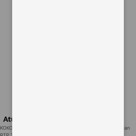
Aturan menginap
KOKO500 : Slot Gacor 10K Scatter Hitam Hari Ini dengan
RTP Tinggi dan Maxwin Besar menerima permintaan