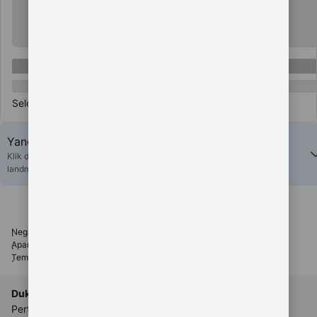
Selengkapnya
Yang terbaik di KOKO500
Klik di sini untuk melihat hotel dan akomodasi lain yang dekat dengan
landmark populer di Jakarta
Negara
Kawasan
Kota
Distrik
Bandara
Hotel
Landmark
Rumah liburan
Apartemen
Resor
Vila
Hostel
B&B
Guest House
Tempat istimewa untuk menginap
Ulasan
Temukan akomodasi bulanan
Dukungan
Telusuri
Pertanyaan Umum mengenai
Program loyalitas Genius