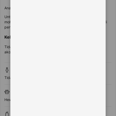
Anak-anak bisa menginap.
Untuk melihat informasi harga dan okupansi yang tepat,
mohon tambahkan jumlah dan usia anak dalam grup Anda di
pencarian.
Kebijakan ranjang bayi dan tempat tidur ekstra
Tidak tersedia ranjang bayi dan tempat tidur ekstra di
akomodasi ini.
Tanpa batasan usia
Tidak ada persyaratan usia untuk check-in
Hewan peliharaan
Hewan peliharaan tidak diperbolehkan.
Pesta