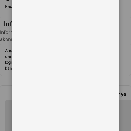
Pesta/acara tidak diizinkan.
Informasi penting
Lihat ketersediaan
Informasi penting untuk tamu di
akomodasi ini
Anda dapat bermain permainan SCATTER HITAM lengkap
dengan gampang dan gratis jika anda mendaftar lewat link
login resmi KOKO500 yang di persembahkan langsung oleh
kami.
Selengkapnya