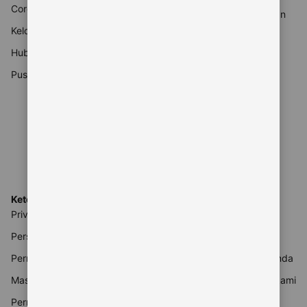
Coronavirus (COVID-19)
Promo liburan dan musiman
Kelola trip Anda
Artikel travel
Hubungi Customer Service
Booking.com untuk Bisnis
Pusat informasi keamanan
Traveller Review Awards
Rental Mobil
Pencari tiket pesawat
Reservasi restoran
Booking.com untuk Agen
Perjalanan
Ketentuan dan pengaturan
Mitra
Privasi & cookie
Login ke Ekstranet
Persyaratan Layanan
Bantuan mitra
Pernyataan Aksesibilitas
Daftarkan properti Anda
Masalah mitra
Jadilah mitra afiliasi kami
Pernyataan Perbudakan