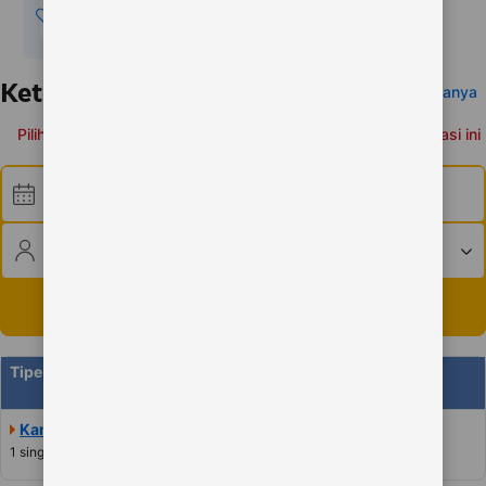
Simpan
akomodasi
Ketersediaan
Kami Samakan Harganya
Pilih tanggal untuk melihat ketersediaan dan harga akomodasi ini
Waktu check-in
�
Waktu check-out
2 dewasa � 0 anak � 1 kamar
Cari
Tipe kamar
Jumlah
tamu
Kamar Twin
Tampilkan
�
4
1 single
dan
1 double
harga