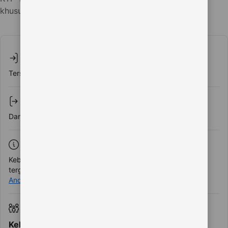
khusus - masukkan di langkah berikutnya!
Lihat ketersediaan
Check-in
Tersedia 24 jam
Check-out
Dari 00.00 sampai 10.00
Pembatalan/ pembayaran di muka
Kebijakan pembatalan dan pembayaran di muka bervariasi
tergantung tipe akomodasi. Harap
masukkan tanggal inap
Anda
dan periksa ketentuan dari opsi yang Anda butuhkan.
Anak-anak dan tempat tidur
Kebijakan anak