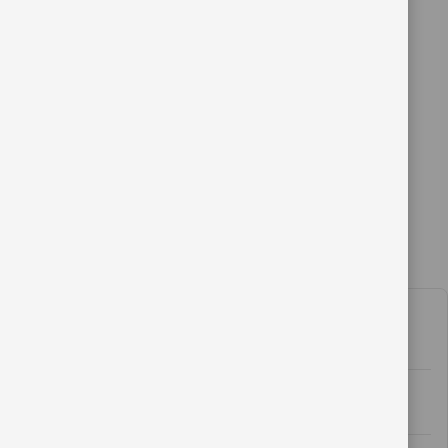
 masukkan di langkah berikutnya!