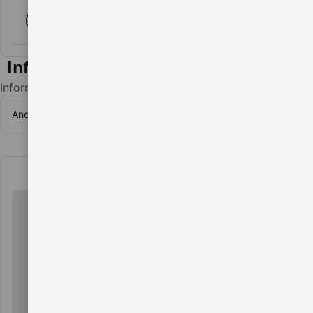
Pesta/acara tidak dii
Pesta
Informasi penting
Informasi penting untuk tamu di akomodasi ini
Anda dapat bermain permainan SCATTER HITAM lengkap dengan ga