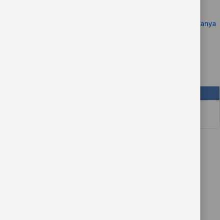
Kami Samakan Harganya
Tampilkan harga