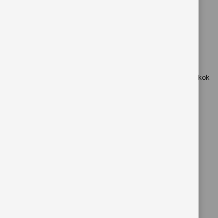
n kamar
Shower
Lift
Ruangan khusus merokok