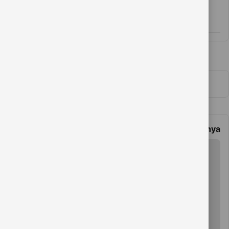
Lihat ketersediaan
KO500 yang di persembahkan langsung oleh kami.
Selengkapnya