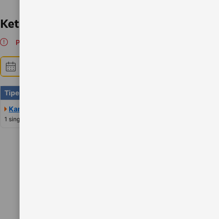
Ketersediaan
Pilih tanggal untuk melihat ketersediaan dan harga akomodasi i
Waktu check-in
�
Waktu check-out
2 
Tipe kamar
Kamar Twin
1 single
dan
1 double