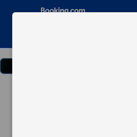
Awal
Akhir
konten
konten
dialog
dialog
Akomodasi
Penerbangan
Pe
LOGIN
KOKO500
/
LOGIN KOKO500
/
SLOT ONL
KOKO500 : Slot Gacor 10K Scatter Hitam Hari I
Gambaran
Info & harga
� RGB SERP Specialist