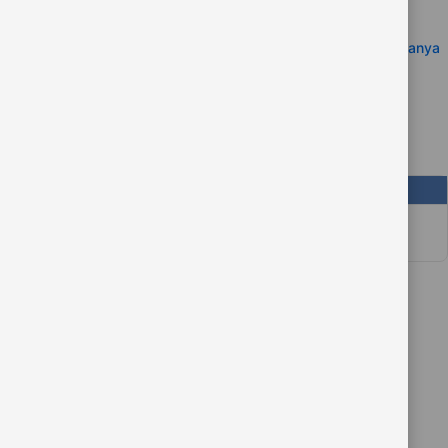
Kami Samakan Harganya
Tampilkan harga