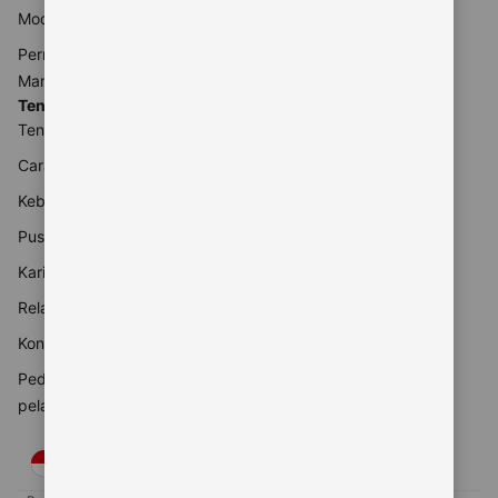
Modern
Pernyataan Hak Asasi
Manusia
Tentang Kami
Tentang Booking.com
Cara kerja kami
Keberlanjutan
Pusat pers
Karier
Relasi investor
Kontak perusahaan
Pedoman konten dan
pelaporannya
IDR