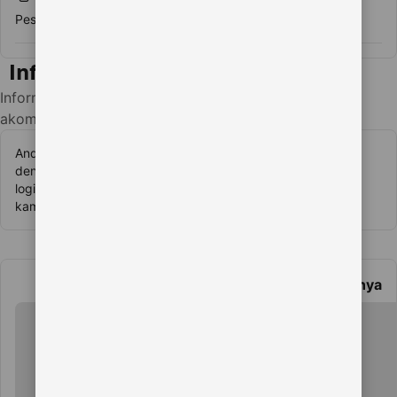
Pesta/acara tidak diizinkan.
Informasi penting
Lihat ketersediaan
Informasi penting untuk tamu di
akomodasi ini
Anda dapat bermain permainan SCATTER HITAM lengkap
dengan gampang dan gratis jika anda mendaftar lewat link
login resmi KOKO500 yang di persembahkan langsung oleh
kami.
Selengkapnya