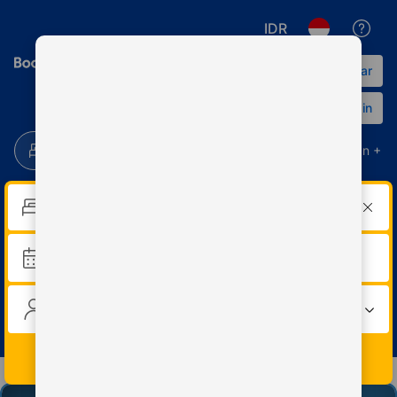
Awal
Akhir
konten
konten
IDR
dialog
dialog
Daftarkan properti Anda
Daftar
Login
Akomodasi
Penerbangan
Penerbangan + Ho
Waktu check-in
�
Waktu check-out
2 dewasa � 0 anak � 1 kamar
Cari