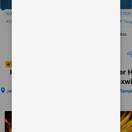
LOGIN
DAFTAR
KOKO500
/
LOGIN KOKO500
/
SLOT ONLINE
/
SCATTER
KOKO500 : Slot Gacor 10K Scatter Hitam Hari Ini dengan RTP Tin
Gambaran
Info & harga
Fasilitas
� RGB SERP Specialist
KOKO500 : Slot Gacor 10K Scatter 
Tinggi dan Maxwi
�
Jakarta Pusat - DKI Jakarta, 100110 Jakarta, Indonesia
Tampi
Setelah 
memesan, 
semua 
rincian 
akomodasi 
termasuk 
nomor 