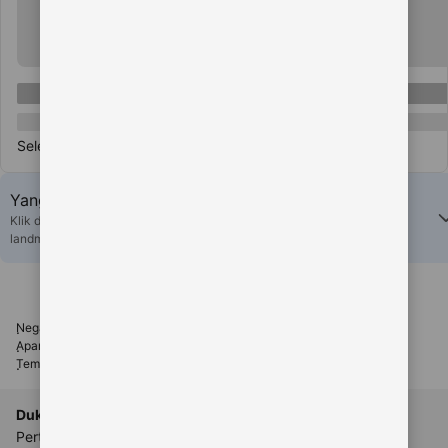
Selengkapnya
Yang terbaik di KOKO500
Klik di sini untuk melihat hotel dan akomodasi lain yang dekat dengan
landmark populer di Jakarta
Negara
Kawasan
Kota
Distrik
Bandara
Hotel
Landmark
Rumah liburan
Apartemen
Resor
Vila
Hostel
B&B
Guest House
Tempat istimewa untuk menginap
Ulasan
Temukan akomodasi bulanan
Dukungan
Telusuri
Pertanyaan Umum mengenai
Program loyalitas Genius