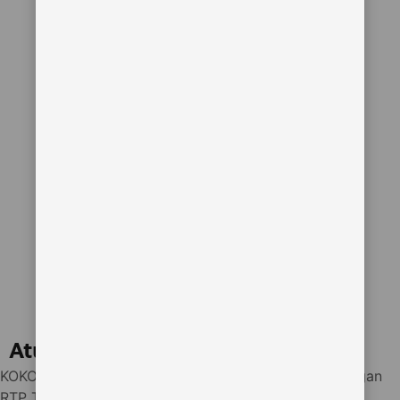
Aturan menginap
KOKO500 : Slot Gacor 10K Scatter Hitam Hari Ini dengan
RTP Tinggi dan Maxwin Besar menerima permintaan