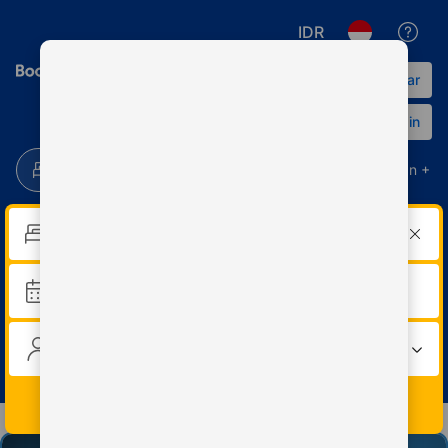
Awal
Akhir
konten
konten
IDR
dialog
dialog
Daftarkan properti Anda
Daftar
Login
Akomodasi
Penerbangan
Penerbangan + Ho
Waktu check-in
�
Waktu check-out
2 dewasa � 0 anak � 1 kamar
Cari