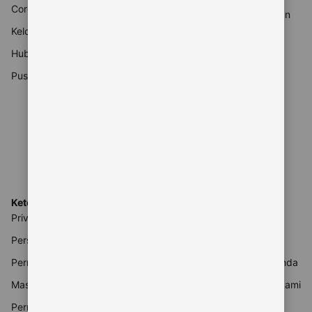
Coronavirus (COVID-19)
Promo liburan dan musiman
Kelola trip Anda
Artikel travel
Hubungi Customer Service
Booking.com untuk Bisnis
Pusat informasi keamanan
Traveller Review Awards
Rental Mobil
Pencari tiket pesawat
Reservasi restoran
Booking.com untuk Agen
Perjalanan
Ketentuan dan pengaturan
Mitra
Privasi & cookie
Login ke Ekstranet
Persyaratan Layanan
Bantuan mitra
Pernyataan Aksesibilitas
Daftarkan properti Anda
Masalah mitra
Jadilah mitra afiliasi kami
Pernyataan Perbudakan