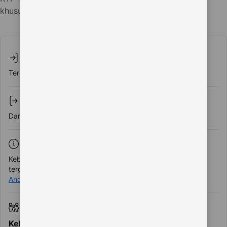
khusus - masukkan di langkah berikutnya!
Lihat ketersediaan
Check-in
Tersedia 24 jam
Check-out
Dari 00.00 sampai 10.00
Pembatalan/ pembayaran di muka
Kebijakan pembatalan dan pembayaran di muka bervariasi
tergantung tipe akomodasi. Harap
masukkan tanggal inap
Anda
dan periksa ketentuan dari opsi yang Anda butuhkan.
Anak-anak dan tempat tidur
Kebijakan anak