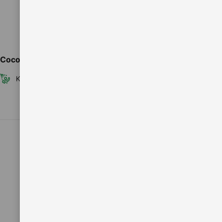
Cocok untuk trip Anda
Kamar mandi pribadi
AC
TV layar datar
Kam
Keunggulan akomodasi
Informasi sarapan
Asia
Pesan sekarang
Simpan akomodasi