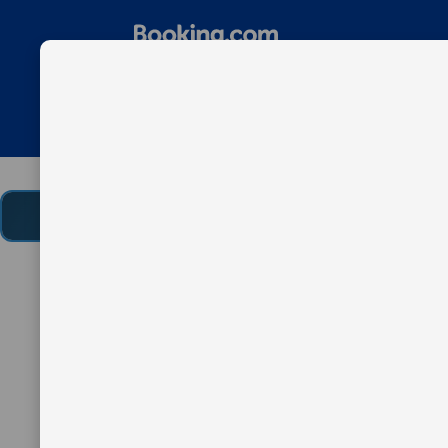
Awal
Akhir
konten
konten
dialog
dialog
Akomodasi
Penerbangan
Pe
LOGIN
KOKO500
/
LOGIN KOKO500
/
SLOT ONL
KOKO500 : Slot Gacor 10K Scatter Hitam Hari I
Gambaran
Info & harga
� RGB SERP Specialist