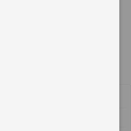
 masukkan di langkah berikutnya!