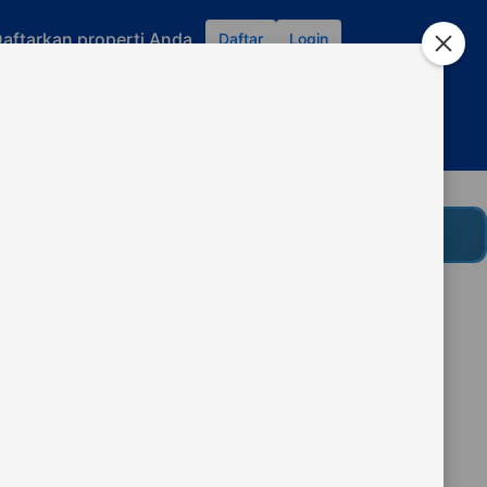
aftarkan properti Anda
Daftar
Login
Taksi bandara
Cari
 dewasa � 0 anak � 1 kamar
DAFTAR
nformasi penting
Belum ada ulasan
Kami Samakan