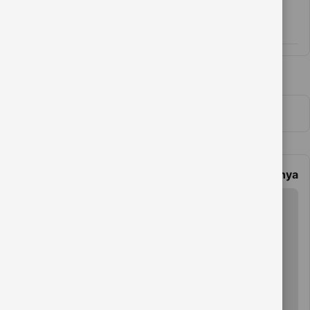
Lihat ketersediaan
KO500 yang di persembahkan langsung oleh kami.
Selengkapnya