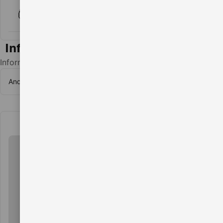
Pesta/acara tidak dii
Pesta
Informasi penting
Informasi penting untuk tamu di akomodasi ini
Anda dapat bermain permainan SCATTER HITAM lengkap dengan ga