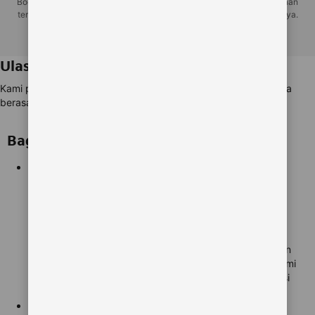
Booking.com merupakan bagian dari Booking Holdings Inc., perusahaan
terkemuka di dunia untuk perjalanan online dan layanan terkait lainnya.
Hak cipta � 1996�2025 Booking.com�. Semua hak dilindungi.
Ulasan terverifikasi dari tamu asli.
Kami punya lebih dari 70 juta ulasan akomodasi, dan semuanya
berasal dari
tamu asli dan terverifikasi
.
Bagaimana caranya?
1
Pesan dulu
Pesan dulu
Untuk memberi ulasan, Anda harus membuat pemesanan
terlebih dahulu. Begitulah caranya bagaimana ulasan kami
berasal dari tamu asli yang telah menginap di akomodasi
yang mereka pilih.