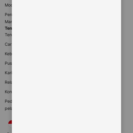
Modern
Pernyataan Hak Asasi
Manusia
Tentang Kami
Tentang Booking.com
Cara kerja kami
Keberlanjutan
Pusat pers
Karier
Relasi investor
Kontak perusahaan
Pedoman konten dan
pelaporannya
IDR