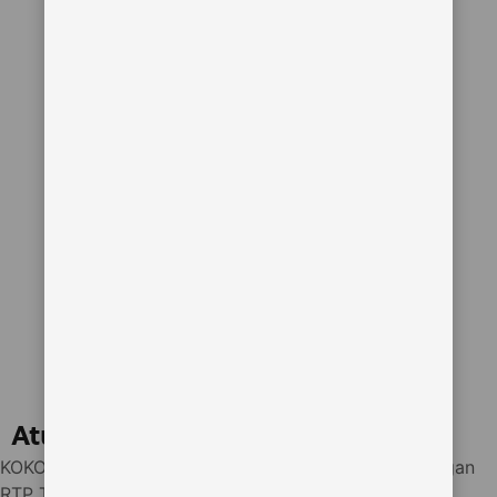
Aturan menginap
KOKO500 : Slot Gacor 10K Scatter Hitam Hari Ini dengan
RTP Tinggi dan Maxwin Besar menerima permintaan