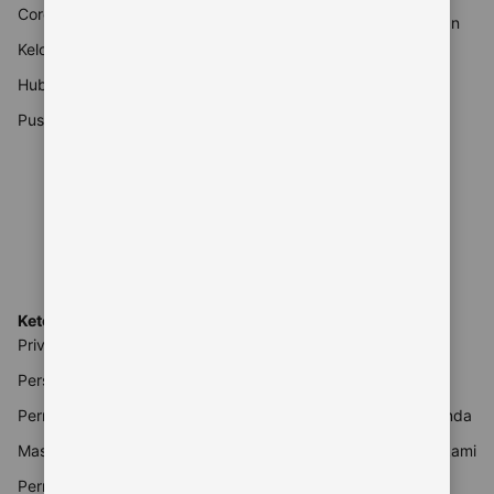
Coronavirus (COVID-19)
Promo liburan dan musiman
Kelola trip Anda
Artikel travel
Hubungi Customer Service
Booking.com untuk Bisnis
Pusat informasi keamanan
Traveller Review Awards
Rental Mobil
Pencari tiket pesawat
Reservasi restoran
Booking.com untuk Agen
Perjalanan
Ketentuan dan pengaturan
Mitra
Privasi & cookie
Login ke Ekstranet
Persyaratan Layanan
Bantuan mitra
Pernyataan Aksesibilitas
Daftarkan properti Anda
Masalah mitra
Jadilah mitra afiliasi kami
Pernyataan Perbudakan