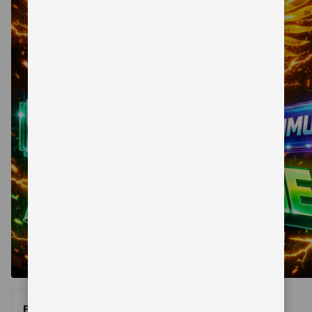
telepon 
dan 
alamat 
akan 
disertakan 
dalam 
konfirmasi 
pemesanan 
dan 
akun 
Anda.
Belum ada skor ulasan