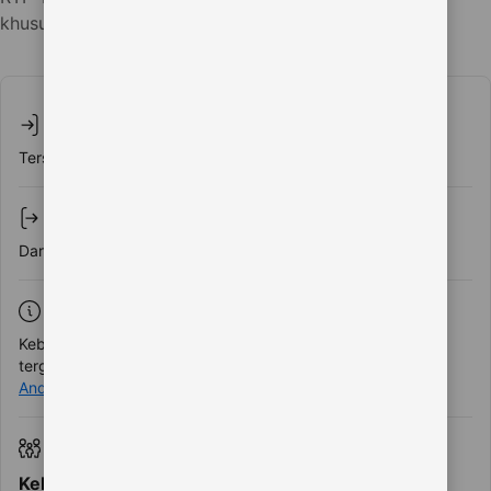
khusus - masukkan di langkah berikutnya!
Lihat ketersediaan
Check-in
Tersedia 24 jam
Check-out
Dari 00.00 sampai 10.00
Pembatalan/ pembayaran di muka
Kebijakan pembatalan dan pembayaran di muka bervariasi
tergantung tipe akomodasi. Harap
masukkan tanggal inap
Anda
dan periksa ketentuan dari opsi yang Anda butuhkan.
Anak-anak dan tempat tidur
Kebijakan anak