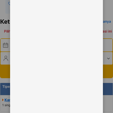
Simpan
akomodasi
Ketersediaan
Kami Samakan Harganya
Pilih tanggal untuk melihat ketersediaan dan harga akomodasi ini
Waktu check-in
�
Waktu check-out
2 dewasa � 0 anak � 1 kamar
Cari
Tipe kamar
Jumlah
tamu
Kamar Twin
Tampilkan
�
4
1 single
dan
1 double
harga