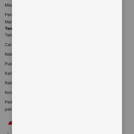
Modern
Pernyataan Hak Asasi
Manusia
Tentang Kami
Tentang Booking.com
Cara kerja kami
Keberlanjutan
Pusat pers
Karier
Relasi investor
Kontak perusahaan
Pedoman konten dan
pelaporannya
IDR