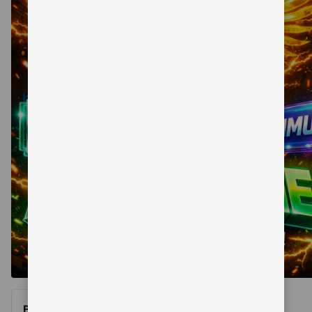
telepon 
dan 
alamat 
akan 
disertakan 
dalam 
konfirmasi 
pemesanan 
dan 
akun 
Anda.
Belum ada skor ulasan