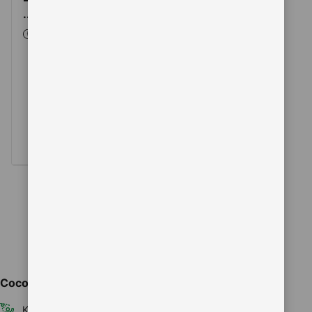
...
KOKO500 menghadirkan
Slot Gacor 10K Scatter
Hitam Hari Ini dengan
RTP Tinggi dan Maxwin
Besar, didukung server
stabil, akses cepat, serta
pengalaman bermain
responsif dan nyaman di
berbagai perangkat.
Cocok untuk trip Anda
Kamar mandi pribadi
AC
TV layar datar