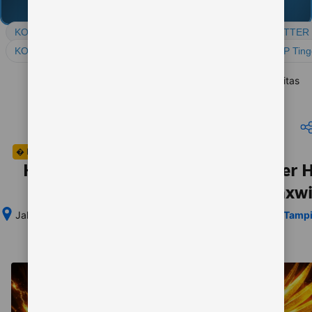
LOGIN
DAFTAR
KOKO500
/
LOGIN KOKO500
/
SLOT ONLINE
/
SCATTER
KOKO500 : Slot Gacor 10K Scatter Hitam Hari Ini dengan RTP Tin
Gambaran
Info & harga
Fasilitas
� RGB SERP Specialist
KOKO500 : Slot Gacor 10K Scatter 
Tinggi dan Maxwi
�
Jakarta Pusat - DKI Jakarta, 100110 Jakarta, Indonesia
Tampi
Setelah 
memesan, 
semua 
rincian 
akomodasi 
termasuk 
nomor 