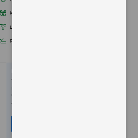
Kamar keluarga
Balkon
Kamar bebas rokok
Layanan kamar
Shower
Lift
Ruangan khusus merokok
Keunggulan
akomodasi
Informasi
sarapan
Asia
Pesan
sekarang