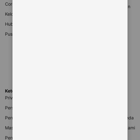
Coronavirus (COVID-19)
Promo liburan dan musiman
Kelola trip Anda
Artikel travel
Hubungi Customer Service
Booking.com untuk Bisnis
Pusat informasi keamanan
Traveller Review Awards
Rental Mobil
Pencari tiket pesawat
Reservasi restoran
Booking.com untuk Agen
Perjalanan
Ketentuan dan pengaturan
Mitra
Privasi & cookie
Login ke Ekstranet
Persyaratan Layanan
Bantuan mitra
Pernyataan Aksesibilitas
Daftarkan properti Anda
Masalah mitra
Jadilah mitra afiliasi kami
Pernyataan Perbudakan