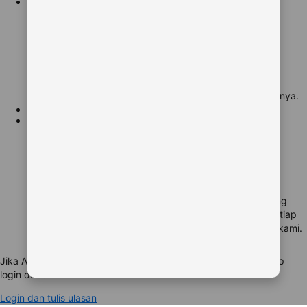
2
Nikmati masa inap Anda
Nikmati masa inap Anda
Saat tamu sedang menginap, mereka bisa lihat apakah
kamarnya nyaman, para staf nya ramah, dan hal-hal lainnya.
3
Terakhir, beri ulasan
Terakhir, beri ulasan
Setelah menginap, tamu akan memberi tahu kami tentang
masa inap mereka. Kami akan periksa terlebih dahulu setiap
ulasan dan keasliannya sebelum ditampilkan di website kami.
Jika Anda memesan lewat kami dan ingin menulis ulasan, harap
login dulu.
Login dan tulis ulasan