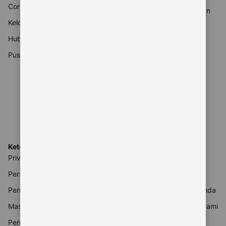
Coronavirus (COVID-19)
Promo liburan dan musiman
Kelola trip Anda
Artikel travel
Hubungi Customer Service
Booking.com untuk Bisnis
Pusat informasi keamanan
Traveller Review Awards
Rental Mobil
Pencari tiket pesawat
Reservasi restoran
Booking.com untuk Agen
Perjalanan
Ketentuan dan pengaturan
Mitra
Privasi & cookie
Login ke Ekstranet
Persyaratan Layanan
Bantuan mitra
Pernyataan Aksesibilitas
Daftarkan properti Anda
Masalah mitra
Jadilah mitra afiliasi kami
Pernyataan Perbudakan