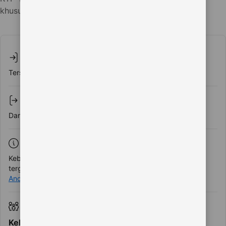
khusus - masukkan di langkah berikutnya!
Lihat ketersediaan
Check-in
Tersedia 24 jam
Check-out
Dari 00.00 sampai 10.00
Pembatalan/ pembayaran di muka
Kebijakan pembatalan dan pembayaran di muka bervariasi
tergantung tipe akomodasi. Harap
masukkan tanggal inap
Anda
dan periksa ketentuan dari opsi yang Anda butuhkan.
Anak-anak dan tempat tidur
Kebijakan anak