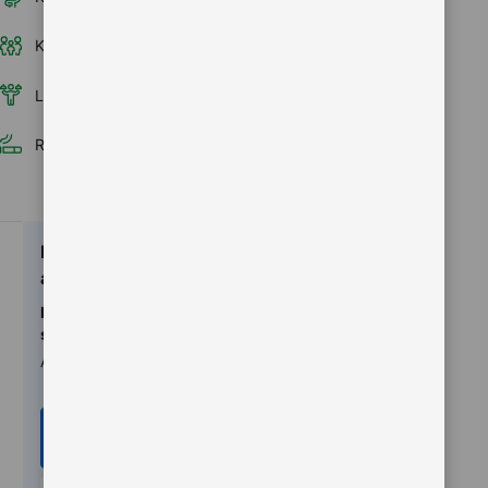
Kamar keluarga
Balkon
Kamar bebas rokok
Layanan kamar
Shower
Lift
Ruangan khusus merokok
Keunggulan
akomodasi
Informasi
sarapan
Asia
Pesan
sekarang