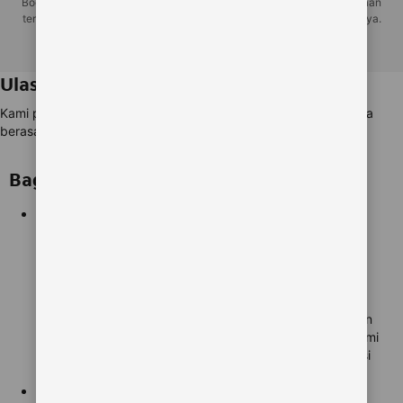
Booking.com merupakan bagian dari Booking Holdings Inc., perusahaan
terkemuka di dunia untuk perjalanan online dan layanan terkait lainnya.
Hak cipta � 1996�2025 Booking.com�. Semua hak dilindungi.
Ulasan terverifikasi dari tamu asli.
Kami punya lebih dari 70 juta ulasan akomodasi, dan semuanya
berasal dari
tamu asli dan terverifikasi
.
Bagaimana caranya?
1
Pesan dulu
Pesan dulu
Untuk memberi ulasan, Anda harus membuat pemesanan
terlebih dahulu. Begitulah caranya bagaimana ulasan kami
berasal dari tamu asli yang telah menginap di akomodasi
yang mereka pilih.