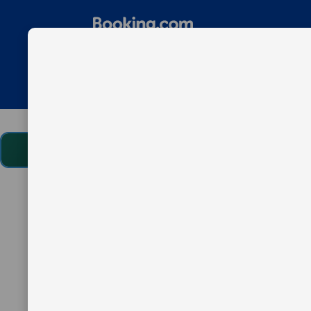
Awal
Akhir
konten
konten
dialog
dialog
Akomodasi
Penerbangan
Pe
LOGIN
KOKO500
/
LOGIN KOKO500
/
SLOT ONL
KOKO500 : Slot Gacor 10K Scatter Hitam Hari I
Gambaran
Info & harga
� RGB SERP Specialist