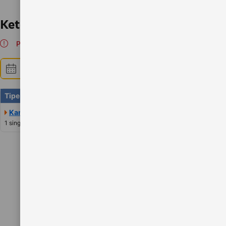
Ketersediaan
Pilih tanggal untuk melihat ketersediaan dan harga akomodasi i
Waktu check-in
�
Waktu check-out
2 
Tipe kamar
Kamar Twin
1 single
dan
1 double