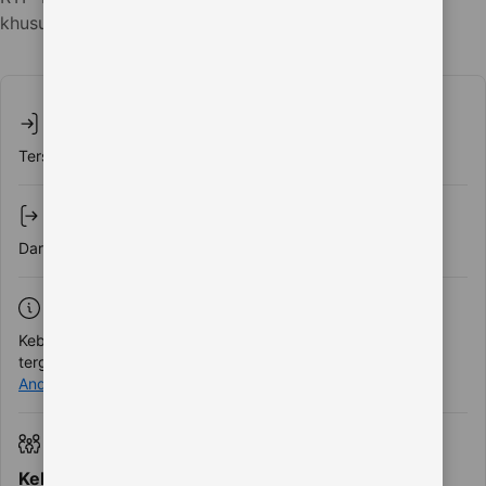
khusus - masukkan di langkah berikutnya!
Lihat ketersediaan
Check-in
Tersedia 24 jam
Check-out
Dari 00.00 sampai 10.00
Pembatalan/ pembayaran di muka
Kebijakan pembatalan dan pembayaran di muka bervariasi
tergantung tipe akomodasi. Harap
masukkan tanggal inap
Anda
dan periksa ketentuan dari opsi yang Anda butuhkan.
Anak-anak dan tempat tidur
Kebijakan anak