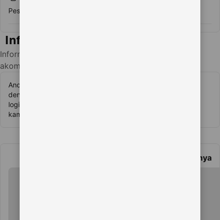
Pesta/acara tidak diizinkan.
Informasi penting
Lihat ketersediaan
Informasi penting untuk tamu di
akomodasi ini
Anda dapat bermain permainan SCATTER HITAM lengkap
dengan gampang dan gratis jika anda mendaftar lewat link
login resmi KOKO500 yang di persembahkan langsung oleh
kami.
Selengkapnya