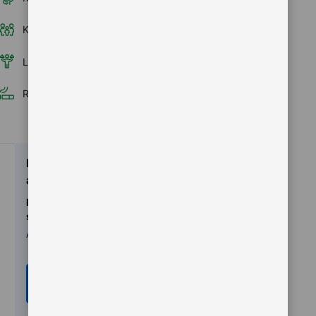
Kamar keluarga
Balkon
Kamar bebas rokok
Layanan kamar
Shower
Lift
Ruangan khusus merokok
Keunggulan
akomodasi
Informasi
sarapan
Asia
Pesan
sekarang