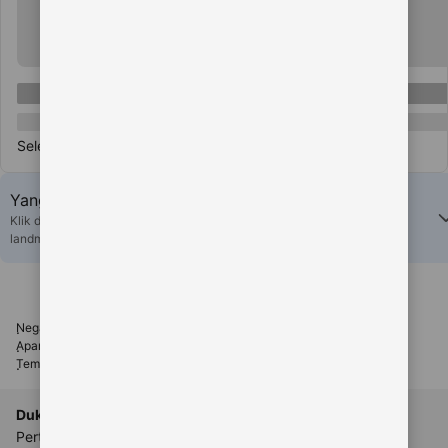
Selengkapnya
Yang terbaik di KOKO500
Klik di sini untuk melihat hotel dan akomodasi lain yang dekat dengan
landmark populer di Jakarta
Negara
Kawasan
Kota
Distrik
Bandara
Hotel
Landmark
Rumah liburan
Apartemen
Resor
Vila
Hostel
B&B
Guest House
Tempat istimewa untuk menginap
Ulasan
Temukan akomodasi bulanan
Dukungan
Telusuri
Pertanyaan Umum mengenai
Program loyalitas Genius