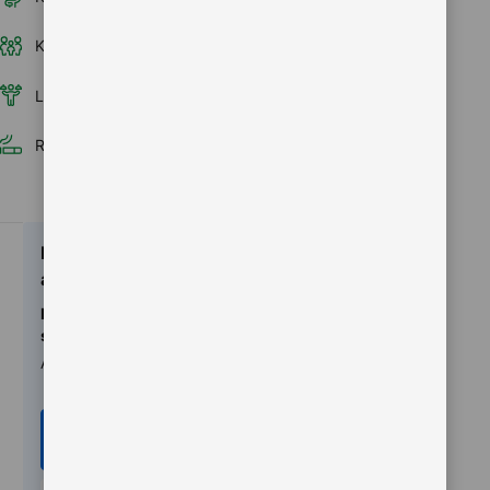
Kamar keluarga
Balkon
Kamar bebas rokok
Layanan kamar
Shower
Lift
Ruangan khusus merokok
Keunggulan
akomodasi
Informasi
sarapan
Asia
Pesan
sekarang