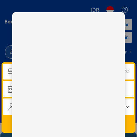
Awal
Akhir
konten
konten
IDR
dialog
dialog
Daftarkan properti Anda
Daftar
Login
Akomodasi
Penerbangan
Penerbangan + Ho
Waktu check-in
�
Waktu check-out
2 dewasa � 0 anak � 1 kamar
Cari