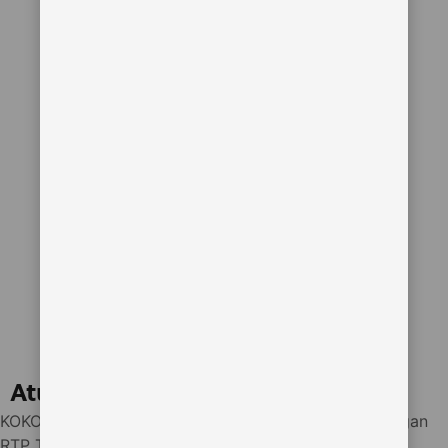
Aturan menginap
KOKO500 : Slot Gacor 10K Scatter Hitam Hari Ini dengan
RTP Tinggi dan Maxwin Besar menerima permintaan