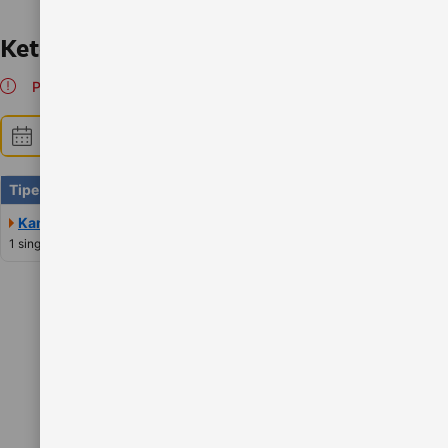
Ketersediaan
Pilih tanggal untuk melihat ketersediaan dan harga akomodasi i
Waktu check-in
�
Waktu check-out
2 
Tipe kamar
Kamar Twin
1 single
dan
1 double