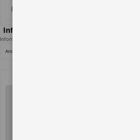
Pesta/acara tidak dii
Pesta
Informasi penting
Informasi penting untuk tamu di akomodasi ini
Anda dapat bermain permainan SCATTER HITAM lengkap dengan ga