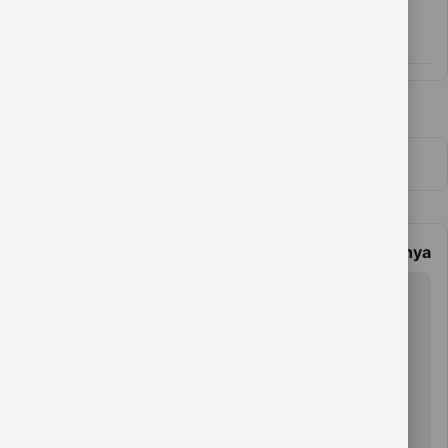
Lihat ketersediaan
KO500 yang di persembahkan langsung oleh kami.
Selengkapnya