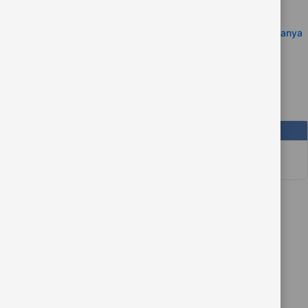
Kami Samakan Harganya
Tampilkan harga