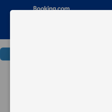
Awal
Akhir
konten
konten
dialog
dialog
Akomodasi
Penerbangan
Pe
LOGIN
KOKO500
/
LOGIN KOKO500
/
SLOT ONL
KOKO500 : Slot Gacor 10K Scatter Hitam Hari I
Gambaran
Info & harga
� RGB SERP Specialist