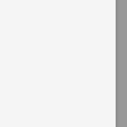
RTP Tinggi
Harganya