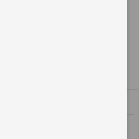
 masukkan di langkah berikutnya!