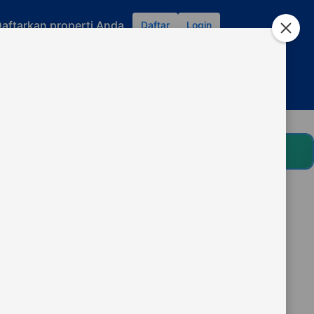
aftarkan properti Anda
Daftar
Login
Taksi bandara
Cari
 dewasa � 0 anak � 1 kamar
DAFTAR
nformasi penting
Belum ada ulasan
Kami Samakan