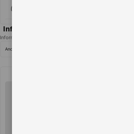
Pesta/acara tidak dii
Pesta
Informasi penting
Informasi penting untuk tamu di akomodasi ini
Anda dapat bermain permainan SCATTER HITAM lengkap dengan ga