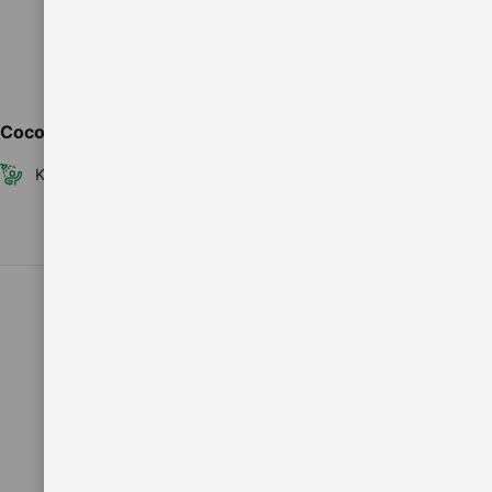
Cocok untuk trip Anda
Kamar mandi pribadi
AC
TV layar datar
Kam
Keunggulan akomodasi
Informasi sarapan
Asia
Pesan sekarang
Simpan akomodasi