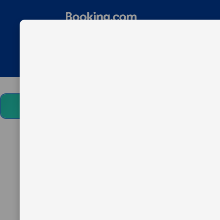
Awal
Akhir
konten
konten
dialog
dialog
Akomodasi
Penerbangan
Pe
LOGIN
KOKO500
/
LOGIN KOKO500
/
SLOT ONL
KOKO500 : Slot Gacor 10K Scatter Hitam Hari I
Gambaran
Info & harga
� RGB SERP Specialist