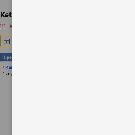
Ketersediaan
Pilih tanggal untuk melihat ketersediaan dan harga akomodasi i
Waktu check-in
�
Waktu check-out
2 
Tipe kamar
Kamar Twin
1 single
dan
1 double