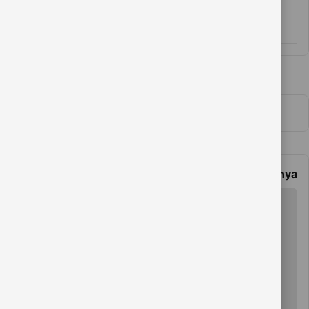
Lihat ketersediaan
KO500 yang di persembahkan langsung oleh kami.
Selengkapnya