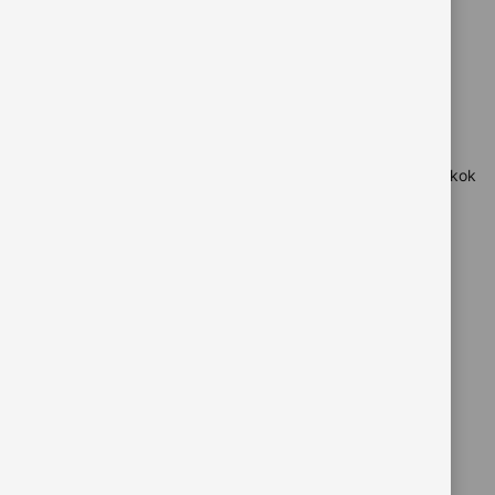
n kamar
Shower
Lift
Ruangan khusus merokok