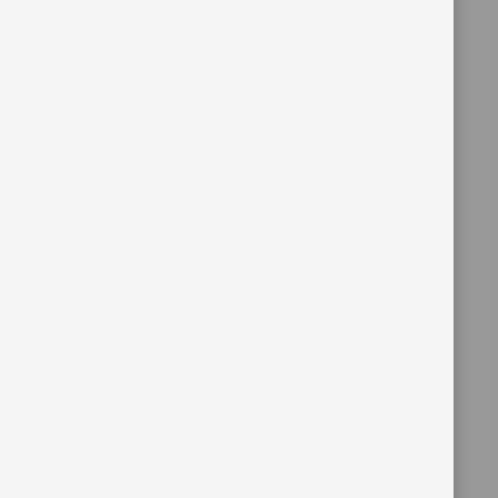
RTP Tinggi
Harganya