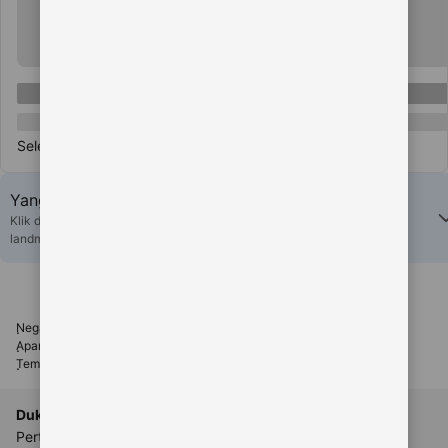
Selengkapnya
Yang terbaik di KOKO500
Klik di sini untuk melihat hotel dan akomodasi lain yang dekat dengan
landmark populer di Jakarta
Negara
Kawasan
Kota
Distrik
Bandara
Hotel
Landmark
Rumah liburan
Apartemen
Resor
Vila
Hostel
B&B
Guest House
Tempat istimewa untuk menginap
Ulasan
Temukan akomodasi bulanan
Dukungan
Telusuri
Pertanyaan Umum mengenai
Program loyalitas Genius