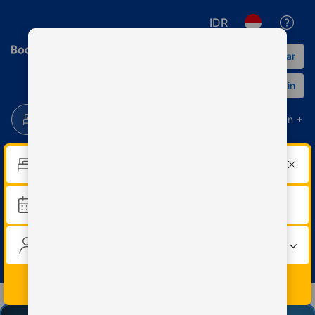
Awal
Akhir
konten
konten
IDR
dialog
dialog
Daftarkan properti Anda
Daftar
Login
Akomodasi
Penerbangan
Penerbangan + Ho
Waktu check-in
�
Waktu check-out
2 dewasa � 0 anak � 1 kamar
Cari