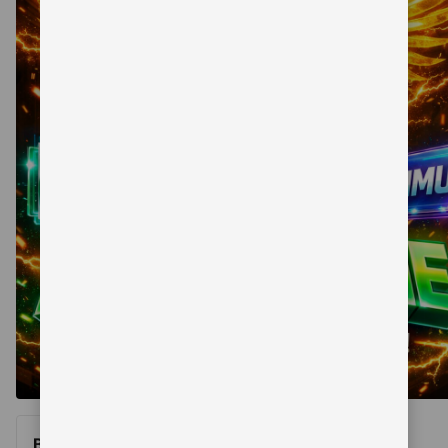
telepon 
dan 
alamat 
akan 
disertakan 
dalam 
konfirmasi 
pemesanan 
dan 
akun 
Anda.
Belum ada skor ulasan