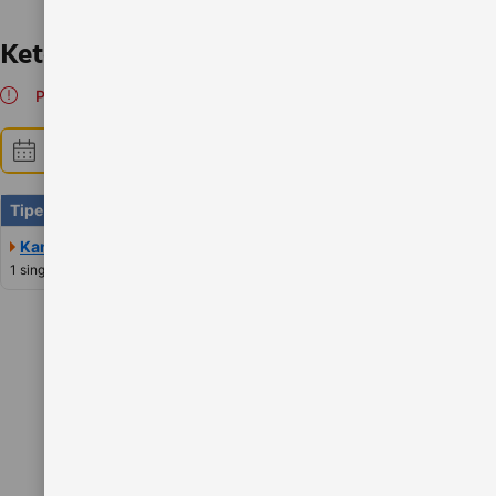
Ketersediaan
Pilih tanggal untuk melihat ketersediaan dan harga akomodasi i
Waktu check-in
�
Waktu check-out
2 
Tipe kamar
Kamar Twin
1 single
dan
1 double