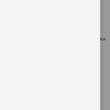
n kamar
Shower
Lift
Ruangan khusus merokok