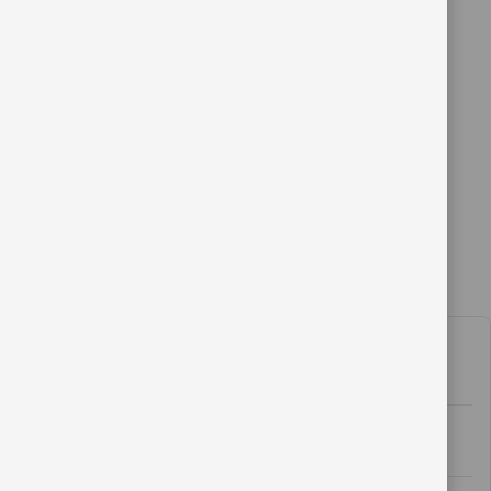
 masukkan di langkah berikutnya!