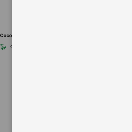
Cocok untuk trip Anda
Kamar mandi pribadi
AC
TV layar datar
Kam
Keunggulan akomodasi
Informasi sarapan
Asia
Pesan sekarang
Simpan akomodasi