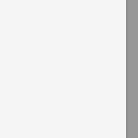
RTP Tinggi
Harganya