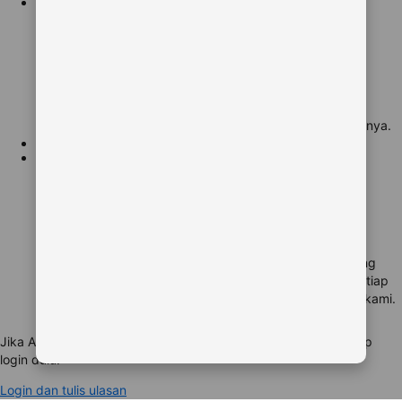
2
Nikmati masa inap Anda
Nikmati masa inap Anda
Saat tamu sedang menginap, mereka bisa lihat apakah
kamarnya nyaman, para staf nya ramah, dan hal-hal lainnya.
3
Terakhir, beri ulasan
Terakhir, beri ulasan
Setelah menginap, tamu akan memberi tahu kami tentang
masa inap mereka. Kami akan periksa terlebih dahulu setiap
ulasan dan keasliannya sebelum ditampilkan di website kami.
Jika Anda memesan lewat kami dan ingin menulis ulasan, harap
login dulu.
Login dan tulis ulasan