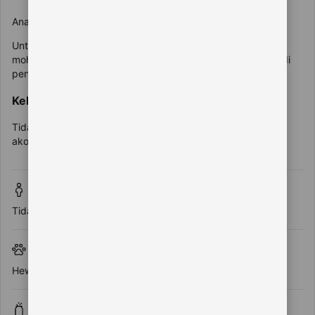
Anak-anak bisa menginap.
Untuk melihat informasi harga dan okupansi yang tepat,
mohon tambahkan jumlah dan usia anak dalam grup Anda di
pencarian.
Kebijakan ranjang bayi dan tempat tidur ekstra
Tidak tersedia ranjang bayi dan tempat tidur ekstra di
akomodasi ini.
Tanpa batasan usia
Tidak ada persyaratan usia untuk check-in
Hewan peliharaan
Hewan peliharaan tidak diperbolehkan.
Pesta