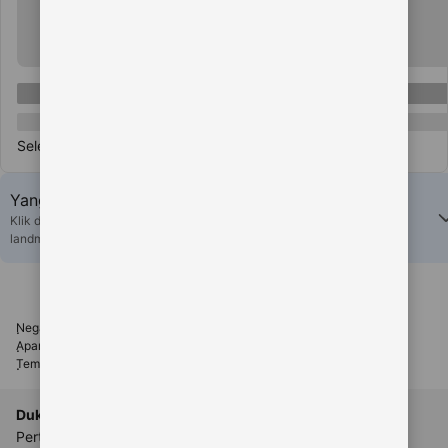
Selengkapnya
Yang terbaik di KOKO500
Klik di sini untuk melihat hotel dan akomodasi lain yang dekat dengan
landmark populer di Jakarta
Negara
Kawasan
Kota
Distrik
Bandara
Hotel
Landmark
Rumah liburan
Apartemen
Resor
Vila
Hostel
B&B
Guest House
Tempat istimewa untuk menginap
Ulasan
Temukan akomodasi bulanan
Dukungan
Telusuri
Pertanyaan Umum mengenai
Program loyalitas Genius