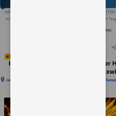
LOGIN
DAFTAR
KOKO500
/
LOGIN KOKO500
/
SLOT ONLINE
/
SCATTER
KOKO500 : Slot Gacor 10K Scatter Hitam Hari Ini dengan RTP Tin
Gambaran
Info & harga
Fasilitas
� RGB SERP Specialist
KOKO500 : Slot Gacor 10K Scatter 
Tinggi dan Maxwi
�
Jakarta Pusat - DKI Jakarta, 100110 Jakarta, Indonesia
Tampi
Setelah 
memesan, 
semua 
rincian 
akomodasi 
termasuk 
nomor 