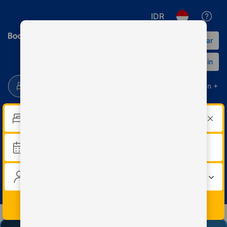
Awal
Akhir
konten
konten
IDR
dialog
dialog
Daftarkan properti Anda
Daftar
Login
Akomodasi
Penerbangan
Penerbangan + Ho
Waktu check-in
�
Waktu check-out
2 dewasa � 0 anak � 1 kamar
Cari