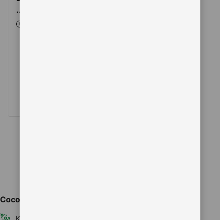
...
KOKO500 menghadirkan
Slot Gacor 10K Scatter
Hitam Hari Ini dengan
RTP Tinggi dan Maxwin
Besar, didukung server
stabil, akses cepat, serta
pengalaman bermain
responsif dan nyaman di
berbagai perangkat.
Cocok untuk trip Anda
Kamar mandi pribadi
AC
TV layar datar