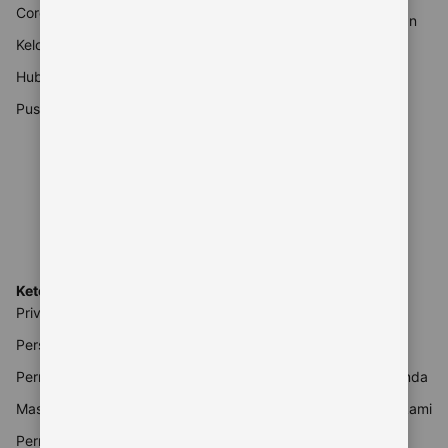
Coronavirus (COVID-19)
Promo liburan dan musiman
Kelola trip Anda
Artikel travel
Hubungi Customer Service
Booking.com untuk Bisnis
Pusat informasi keamanan
Traveller Review Awards
Rental Mobil
Pencari tiket pesawat
Reservasi restoran
Booking.com untuk Agen
Perjalanan
Ketentuan dan pengaturan
Mitra
Privasi & cookie
Login ke Ekstranet
Persyaratan Layanan
Bantuan mitra
Pernyataan Aksesibilitas
Daftarkan properti Anda
Masalah mitra
Jadilah mitra afiliasi kami
Pernyataan Perbudakan