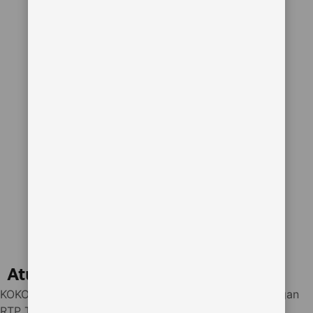
Aturan menginap
KOKO500 : Slot Gacor 10K Scatter Hitam Hari Ini dengan
RTP Tinggi dan Maxwin Besar menerima permintaan