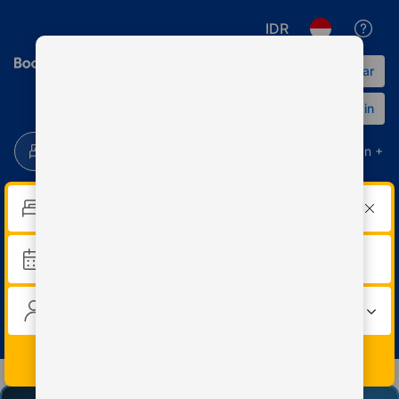
Awal
Akhir
konten
konten
IDR
dialog
dialog
Daftarkan properti Anda
Daftar
Login
Akomodasi
Penerbangan
Penerbangan + Ho
Waktu check-in
�
Waktu check-out
2 dewasa � 0 anak � 1 kamar
Cari