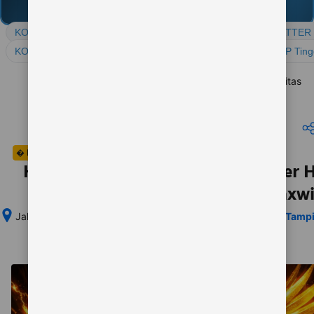
LOGIN
DAFTAR
KOKO500
/
LOGIN KOKO500
/
SLOT ONLINE
/
SCATTER
KOKO500 : Slot Gacor 10K Scatter Hitam Hari Ini dengan RTP Tin
Gambaran
Info & harga
Fasilitas
� RGB SERP Specialist
KOKO500 : Slot Gacor 10K Scatter 
Tinggi dan Maxwi
�
Jakarta Pusat - DKI Jakarta, 100110 Jakarta, Indonesia
Tampi
Setelah 
memesan, 
semua 
rincian 
akomodasi 
termasuk 
nomor 