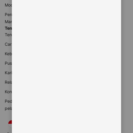
Modern
Pernyataan Hak Asasi
Manusia
Tentang Kami
Tentang Booking.com
Cara kerja kami
Keberlanjutan
Pusat pers
Karier
Relasi investor
Kontak perusahaan
Pedoman konten dan
pelaporannya
IDR