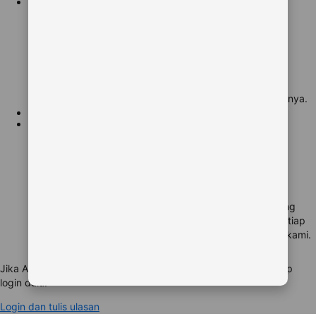
2
Nikmati masa inap Anda
Nikmati masa inap Anda
Saat tamu sedang menginap, mereka bisa lihat apakah
kamarnya nyaman, para staf nya ramah, dan hal-hal lainnya.
3
Terakhir, beri ulasan
Terakhir, beri ulasan
Setelah menginap, tamu akan memberi tahu kami tentang
masa inap mereka. Kami akan periksa terlebih dahulu setiap
ulasan dan keasliannya sebelum ditampilkan di website kami.
Jika Anda memesan lewat kami dan ingin menulis ulasan, harap
login dulu.
Login dan tulis ulasan