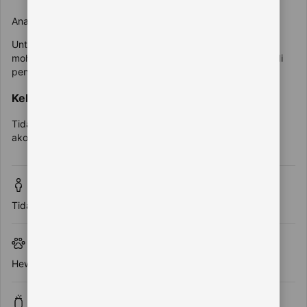
Anak-anak bisa menginap.
Untuk melihat informasi harga dan okupansi yang tepat,
mohon tambahkan jumlah dan usia anak dalam grup Anda di
pencarian.
Kebijakan ranjang bayi dan tempat tidur ekstra
Tidak tersedia ranjang bayi dan tempat tidur ekstra di
akomodasi ini.
Tanpa batasan usia
Tidak ada persyaratan usia untuk check-in
Hewan peliharaan
Hewan peliharaan tidak diperbolehkan.
Pesta