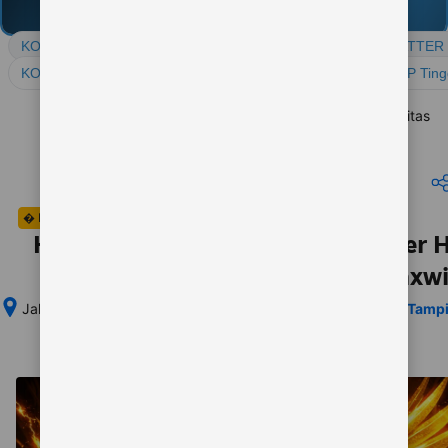
LOGIN
DAFTAR
KOKO500
/
LOGIN KOKO500
/
SLOT ONLINE
/
SCATTER
KOKO500 : Slot Gacor 10K Scatter Hitam Hari Ini dengan RTP Tin
Gambaran
Info & harga
Fasilitas
� RGB SERP Specialist
KOKO500 : Slot Gacor 10K Scatter 
Tinggi dan Maxwi
�
Jakarta Pusat - DKI Jakarta, 100110 Jakarta, Indonesia
Tampi
Setelah 
memesan, 
semua 
rincian 
akomodasi 
termasuk 
nomor 