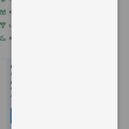
Kamar keluarga
Balkon
Kamar bebas rokok
Layanan kamar
Shower
Lift
Ruangan khusus merokok
Keunggulan
akomodasi
Informasi
sarapan
Asia
Pesan
sekarang