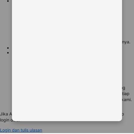
2
Nikmati masa inap Anda
Nikmati masa inap Anda
Saat tamu sedang menginap, mereka bisa lihat apakah
kamarnya nyaman, para staf nya ramah, dan hal-hal lainnya.
3
Terakhir, beri ulasan
Terakhir, beri ulasan
Setelah menginap, tamu akan memberi tahu kami tentang
masa inap mereka. Kami akan periksa terlebih dahulu setiap
ulasan dan keasliannya sebelum ditampilkan di website kami.
Jika Anda memesan lewat kami dan ingin menulis ulasan, harap
login dulu.
Login dan tulis ulasan