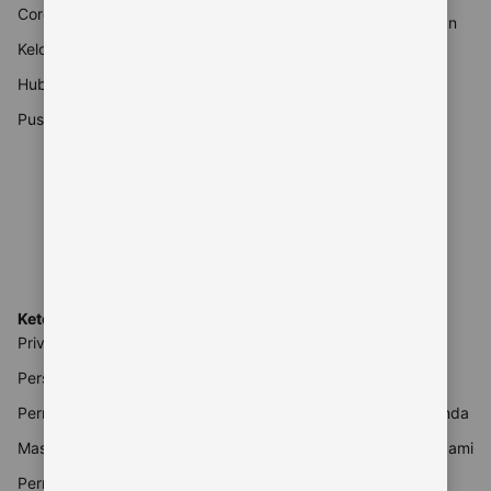
Coronavirus (COVID-19)
Promo liburan dan musiman
Kelola trip Anda
Artikel travel
Hubungi Customer Service
Booking.com untuk Bisnis
Pusat informasi keamanan
Traveller Review Awards
Rental Mobil
Pencari tiket pesawat
Reservasi restoran
Booking.com untuk Agen
Perjalanan
Ketentuan dan pengaturan
Mitra
Privasi & cookie
Login ke Ekstranet
Persyaratan Layanan
Bantuan mitra
Pernyataan Aksesibilitas
Daftarkan properti Anda
Masalah mitra
Jadilah mitra afiliasi kami
Pernyataan Perbudakan