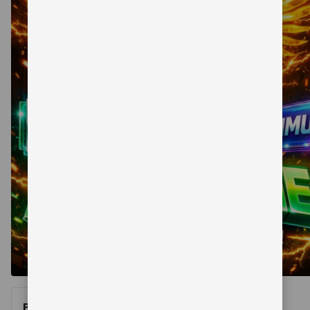
telepon 
dan 
alamat 
akan 
disertakan 
dalam 
konfirmasi 
pemesanan 
dan 
akun 
Anda.
Belum ada skor ulasan