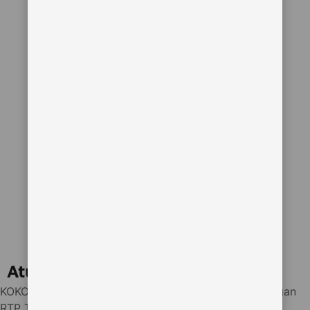
Aturan menginap
KOKO500 : Slot Gacor 10K Scatter Hitam Hari Ini dengan
RTP Tinggi dan Maxwin Besar menerima permintaan