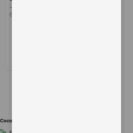
...
KOKO500 menghadirkan
Slot Gacor 10K Scatter
Hitam Hari Ini dengan
RTP Tinggi dan Maxwin
Besar, didukung server
stabil, akses cepat, serta
pengalaman bermain
responsif dan nyaman di
berbagai perangkat.
Cocok untuk trip Anda
Kamar mandi pribadi
AC
TV layar datar