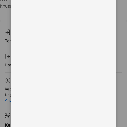
khusus - masukkan di langkah berikutnya!
Lihat ketersediaan
Check-in
Tersedia 24 jam
Check-out
Dari 00.00 sampai 10.00
Pembatalan/ pembayaran di muka
Kebijakan pembatalan dan pembayaran di muka bervariasi
tergantung tipe akomodasi. Harap
masukkan tanggal inap
Anda
dan periksa ketentuan dari opsi yang Anda butuhkan.
Anak-anak dan tempat tidur
Kebijakan anak