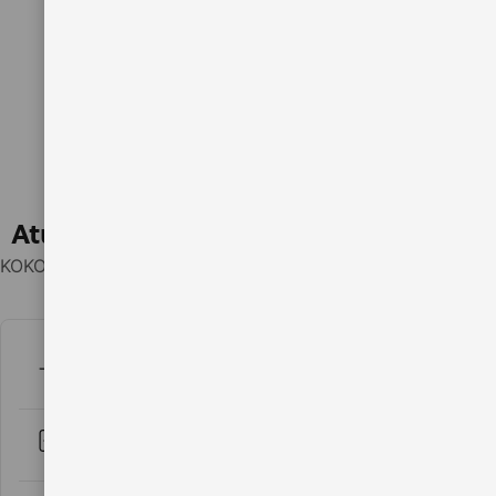
Aturan menginap
KOKO500 : Slot Gacor 10K Scatter Hitam Hari Ini dengan 
Lihat ketersediaan
Tersedia 24 jam
Check-in
Dari 00.00 sampai 1
Check-out