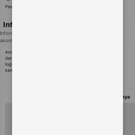
Pesta/acara tidak diizinkan.
Informasi penting
Lihat ketersediaan
Informasi penting untuk tamu di
akomodasi ini
Anda dapat bermain permainan SCATTER HITAM lengkap
dengan gampang dan gratis jika anda mendaftar lewat link
login resmi KOKO500 yang di persembahkan langsung oleh
kami.
Selengkapnya