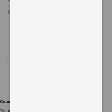
...
KOKO500 menghadirkan
Slot Gacor 10K Scatter
Hitam Hari Ini dengan
RTP Tinggi dan Maxwin
Besar, didukung server
stabil, akses cepat, serta
pengalaman bermain
responsif dan nyaman di
berbagai perangkat.
Cocok untuk trip Anda
Kamar mandi pribadi
AC
TV layar datar