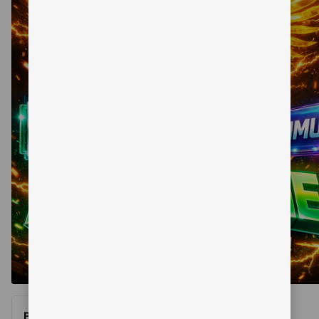
telepon 
dan 
alamat 
akan 
disertakan 
dalam 
konfirmasi 
pemesanan 
dan 
akun 
Anda.
Belum ada skor ulasan