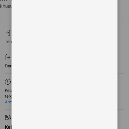
khusus - masukkan di langkah berikutnya!
Lihat ketersediaan
Check-in
Tersedia 24 jam
Check-out
Dari 00.00 sampai 10.00
Pembatalan/ pembayaran di muka
Kebijakan pembatalan dan pembayaran di muka bervariasi
tergantung tipe akomodasi. Harap
masukkan tanggal inap
Anda
dan periksa ketentuan dari opsi yang Anda butuhkan.
Anak-anak dan tempat tidur
Kebijakan anak