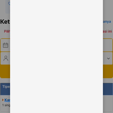
Simpan
akomodasi
Ketersediaan
Kami Samakan Harganya
Pilih tanggal untuk melihat ketersediaan dan harga akomodasi ini
Waktu check-in
�
Waktu check-out
2 dewasa � 0 anak � 1 kamar
Cari
Tipe kamar
Jumlah
tamu
Kamar Twin
Tampilkan
�
4
1 single
dan
1 double
harga