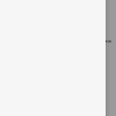
n kamar
Shower
Lift
Ruangan khusus merokok