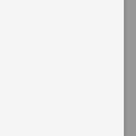
RTP Tinggi
Harganya