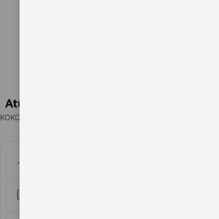
Aturan menginap
KOKO500 : Slot Gacor 10K Scatter Hitam Hari Ini dengan 
Lihat ketersediaan
Tersedia 24 jam
Check-in
Dari 00.00 sampai 1
Check-out