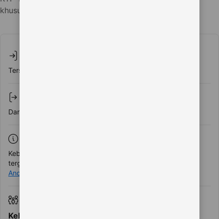
khusus - masukkan di langkah berikutnya!
Lihat ketersediaan
Check-in
Tersedia 24 jam
Check-out
Dari 00.00 sampai 10.00
Pembatalan/ pembayaran di muka
Kebijakan pembatalan dan pembayaran di muka bervariasi
tergantung tipe akomodasi. Harap
masukkan tanggal inap
Anda
dan periksa ketentuan dari opsi yang Anda butuhkan.
Anak-anak dan tempat tidur
Kebijakan anak