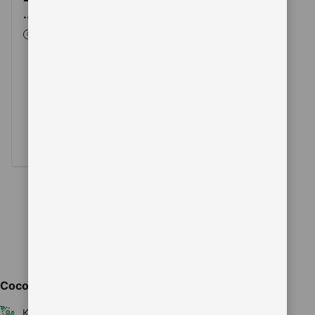
...
KOKO500 menghadirkan
Slot Gacor 10K Scatter
Hitam Hari Ini dengan
RTP Tinggi dan Maxwin
Besar, didukung server
stabil, akses cepat, serta
pengalaman bermain
responsif dan nyaman di
berbagai perangkat.
Cocok untuk trip Anda
Kamar mandi pribadi
AC
TV layar datar