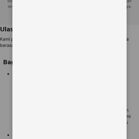
Booking.com merupakan bagian dari Booking Holdings Inc., perusahaan
terkemuka di dunia untuk perjalanan online dan layanan terkait lainnya.
Hak cipta � 1996�2025 Booking.com�. Semua hak dilindungi.
Ulasan terverifikasi dari tamu asli.
Kami punya lebih dari 70 juta ulasan akomodasi, dan semuanya
berasal dari
tamu asli dan terverifikasi
.
Bagaimana caranya?
1
Pesan dulu
Pesan dulu
Untuk memberi ulasan, Anda harus membuat pemesanan
terlebih dahulu. Begitulah caranya bagaimana ulasan kami
berasal dari tamu asli yang telah menginap di akomodasi
yang mereka pilih.