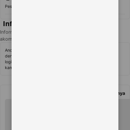
Pesta/acara tidak diizinkan.
Informasi penting
Lihat ketersediaan
Informasi penting untuk tamu di
akomodasi ini
Anda dapat bermain permainan SCATTER HITAM lengkap
dengan gampang dan gratis jika anda mendaftar lewat link
login resmi KOKO500 yang di persembahkan langsung oleh
kami.
Selengkapnya