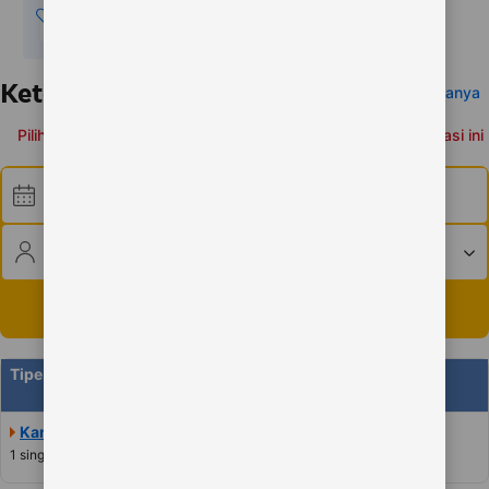
Simpan
akomodasi
Ketersediaan
Kami Samakan Harganya
Pilih tanggal untuk melihat ketersediaan dan harga akomodasi ini
Waktu check-in
�
Waktu check-out
2 dewasa � 0 anak � 1 kamar
Cari
Tipe kamar
Jumlah
tamu
Kamar Twin
Tampilkan
�
4
1 single
dan
1 double
harga