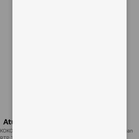
Aturan menginap
KOKO500 : Slot Gacor 10K Scatter Hitam Hari Ini dengan
RTP Tinggi dan Maxwin Besar menerima permintaan