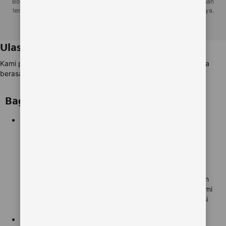
Booking.com merupakan bagian dari Booking Holdings Inc., perusahaan
terkemuka di dunia untuk perjalanan online dan layanan terkait lainnya.
Hak cipta � 1996�2025 Booking.com�. Semua hak dilindungi.
Ulasan terverifikasi dari tamu asli.
Kami punya lebih dari 70 juta ulasan akomodasi, dan semuanya
berasal dari
tamu asli dan terverifikasi
.
Bagaimana caranya?
1
Pesan dulu
Pesan dulu
Untuk memberi ulasan, Anda harus membuat pemesanan
terlebih dahulu. Begitulah caranya bagaimana ulasan kami
berasal dari tamu asli yang telah menginap di akomodasi
yang mereka pilih.