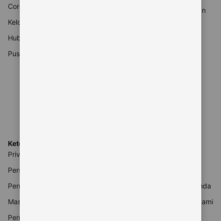
Coronavirus (COVID-19)
Promo liburan dan musiman
Kelola trip Anda
Artikel travel
Hubungi Customer Service
Booking.com untuk Bisnis
Pusat informasi keamanan
Traveller Review Awards
Rental Mobil
Pencari tiket pesawat
Reservasi restoran
Booking.com untuk Agen
Perjalanan
Ketentuan dan pengaturan
Mitra
Privasi & cookie
Login ke Ekstranet
Persyaratan Layanan
Bantuan mitra
Pernyataan Aksesibilitas
Daftarkan properti Anda
Masalah mitra
Jadilah mitra afiliasi kami
Pernyataan Perbudakan