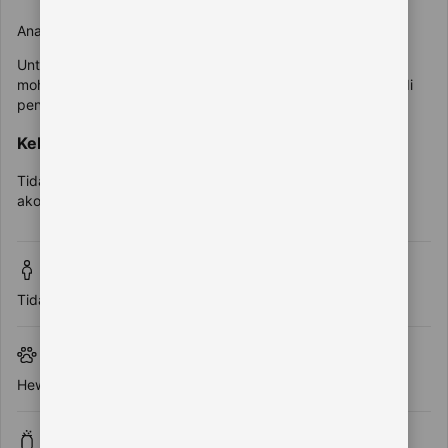
Anak-anak bisa menginap.
Untuk melihat informasi harga dan okupansi yang tepat,
mohon tambahkan jumlah dan usia anak dalam grup Anda di
pencarian.
Kebijakan ranjang bayi dan tempat tidur ekstra
Tidak tersedia ranjang bayi dan tempat tidur ekstra di
akomodasi ini.
Tanpa batasan usia
Tidak ada persyaratan usia untuk check-in
Hewan peliharaan
Hewan peliharaan tidak diperbolehkan.
Pesta