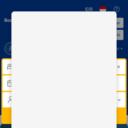
Awal
Akhir
konten
konten
IDR
dialog
dialog
Daftarkan properti Anda
Daftar
Login
Akomodasi
Penerbangan
Penerbangan + Ho
Waktu check-in
�
Waktu check-out
2 dewasa � 0 anak � 1 kamar
Cari