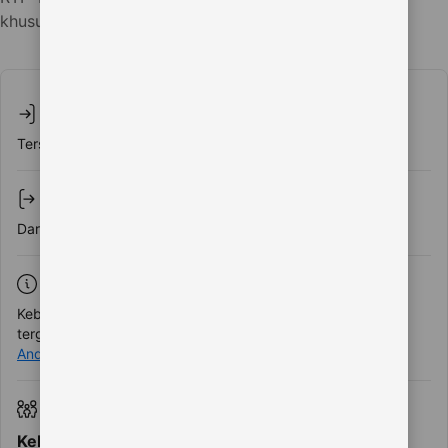
khusus - masukkan di langkah berikutnya!
Lihat ketersediaan
Check-in
Tersedia 24 jam
Check-out
Dari 00.00 sampai 10.00
Pembatalan/ pembayaran di muka
Kebijakan pembatalan dan pembayaran di muka bervariasi
tergantung tipe akomodasi. Harap
masukkan tanggal inap
Anda
dan periksa ketentuan dari opsi yang Anda butuhkan.
Anak-anak dan tempat tidur
Kebijakan anak