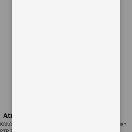
Aturan menginap
KOKO500 : Slot Gacor 10K Scatter Hitam Hari Ini dengan
RTP Tinggi dan Maxwin Besar menerima permintaan