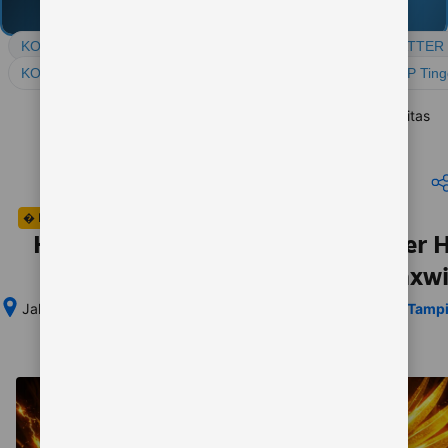
LOGIN
DAFTAR
KOKO500
/
LOGIN KOKO500
/
SLOT ONLINE
/
SCATTER
KOKO500 : Slot Gacor 10K Scatter Hitam Hari Ini dengan RTP Tin
Gambaran
Info & harga
Fasilitas
� RGB SERP Specialist
KOKO500 : Slot Gacor 10K Scatter 
Tinggi dan Maxwi
�
Jakarta Pusat - DKI Jakarta, 100110 Jakarta, Indonesia
Tampi
Setelah 
memesan, 
semua 
rincian 
akomodasi 
termasuk 
nomor 