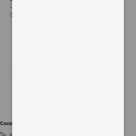
...
KOKO500 menghadirkan
Slot Gacor 10K Scatter
Hitam Hari Ini dengan
RTP Tinggi dan Maxwin
Besar, didukung server
stabil, akses cepat, serta
pengalaman bermain
responsif dan nyaman di
berbagai perangkat.
Cocok untuk trip Anda
Kamar mandi pribadi
AC
TV layar datar