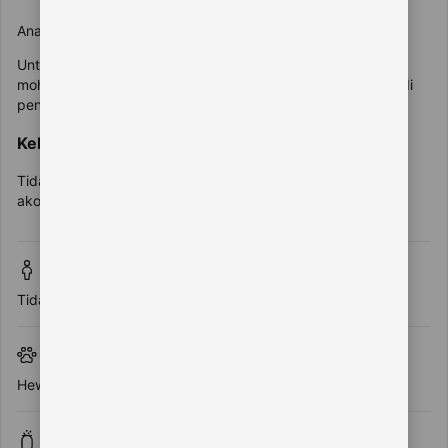
Anak-anak bisa menginap.
Untuk melihat informasi harga dan okupansi yang tepat,
mohon tambahkan jumlah dan usia anak dalam grup Anda di
pencarian.
Kebijakan ranjang bayi dan tempat tidur ekstra
Tidak tersedia ranjang bayi dan tempat tidur ekstra di
akomodasi ini.
Tanpa batasan usia
Tidak ada persyaratan usia untuk check-in
Hewan peliharaan
Hewan peliharaan tidak diperbolehkan.
Pesta