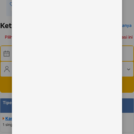
Simpan
akomodasi
Ketersediaan
Kami Samakan Harganya
Pilih tanggal untuk melihat ketersediaan dan harga akomodasi ini
Waktu check-in
�
Waktu check-out
2 dewasa � 0 anak � 1 kamar
Cari
Tipe kamar
Jumlah
tamu
Kamar Twin
Tampilkan
�
4
1 single
dan
1 double
harga