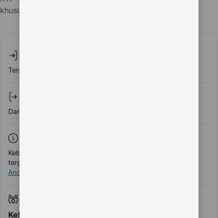
khusus - masukkan di langkah berikutnya!
Lihat ketersediaan
Check-in
Tersedia 24 jam
Check-out
Dari 00.00 sampai 10.00
Pembatalan/ pembayaran di muka
Kebijakan pembatalan dan pembayaran di muka bervariasi
tergantung tipe akomodasi. Harap
masukkan tanggal inap
Anda
dan periksa ketentuan dari opsi yang Anda butuhkan.
Anak-anak dan tempat tidur
Kebijakan anak