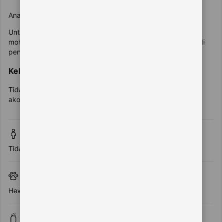
Anak-anak bisa menginap.
Untuk melihat informasi harga dan okupansi yang tepat,
mohon tambahkan jumlah dan usia anak dalam grup Anda di
pencarian.
Kebijakan ranjang bayi dan tempat tidur ekstra
Tidak tersedia ranjang bayi dan tempat tidur ekstra di
akomodasi ini.
Tanpa batasan usia
Tidak ada persyaratan usia untuk check-in
Hewan peliharaan
Hewan peliharaan tidak diperbolehkan.
Pesta