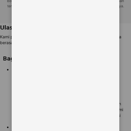
Booking.com merupakan bagian dari Booking Holdings Inc., perusahaan
terkemuka di dunia untuk perjalanan online dan layanan terkait lainnya.
Hak cipta � 1996�2025 Booking.com�. Semua hak dilindungi.
Ulasan terverifikasi dari tamu asli.
Kami punya lebih dari 70 juta ulasan akomodasi, dan semuanya
berasal dari
tamu asli dan terverifikasi
.
Bagaimana caranya?
1
Pesan dulu
Pesan dulu
Untuk memberi ulasan, Anda harus membuat pemesanan
terlebih dahulu. Begitulah caranya bagaimana ulasan kami
berasal dari tamu asli yang telah menginap di akomodasi
yang mereka pilih.