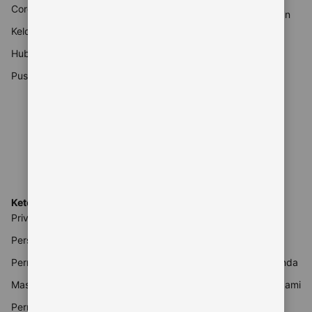
Coronavirus (COVID-19)
Promo liburan dan musiman
Kelola trip Anda
Artikel travel
Hubungi Customer Service
Booking.com untuk Bisnis
Pusat informasi keamanan
Traveller Review Awards
Rental Mobil
Pencari tiket pesawat
Reservasi restoran
Booking.com untuk Agen
Perjalanan
Ketentuan dan pengaturan
Mitra
Privasi & cookie
Login ke Ekstranet
Persyaratan Layanan
Bantuan mitra
Pernyataan Aksesibilitas
Daftarkan properti Anda
Masalah mitra
Jadilah mitra afiliasi kami
Pernyataan Perbudakan