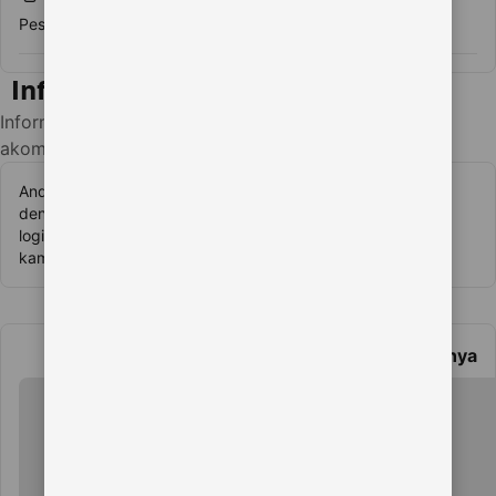
Pesta/acara tidak diizinkan.
Informasi penting
Lihat ketersediaan
Informasi penting untuk tamu di
akomodasi ini
Anda dapat bermain permainan SCATTER HITAM lengkap
dengan gampang dan gratis jika anda mendaftar lewat link
login resmi KOKO500 yang di persembahkan langsung oleh
kami.
Selengkapnya