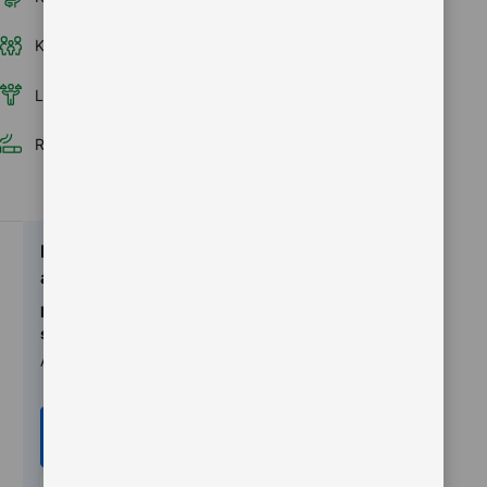
Kamar keluarga
Balkon
Kamar bebas rokok
Layanan kamar
Shower
Lift
Ruangan khusus merokok
Keunggulan
akomodasi
Informasi
sarapan
Asia
Pesan
sekarang