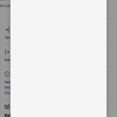
khusus - masukkan di langkah berikutnya!
Lihat ketersediaan
Check-in
Tersedia 24 jam
Check-out
Dari 00.00 sampai 10.00
Pembatalan/ pembayaran di muka
Kebijakan pembatalan dan pembayaran di muka bervariasi
tergantung tipe akomodasi. Harap
masukkan tanggal inap
Anda
dan periksa ketentuan dari opsi yang Anda butuhkan.
Anak-anak dan tempat tidur
Kebijakan anak