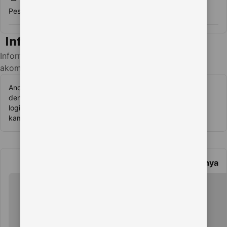
Pesta/acara tidak diizinkan.
Informasi penting
Lihat ketersediaan
Informasi penting untuk tamu di
akomodasi ini
Anda dapat bermain permainan SCATTER HITAM lengkap
dengan gampang dan gratis jika anda mendaftar lewat link
login resmi KOKO500 yang di persembahkan langsung oleh
kami.
Selengkapnya