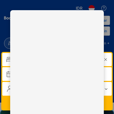
Awal
Akhir
konten
konten
IDR
dialog
dialog
Daftarkan properti Anda
Daftar
Login
Akomodasi
Penerbangan
Penerbangan + Ho
Waktu check-in
�
Waktu check-out
2 dewasa � 0 anak � 1 kamar
Cari