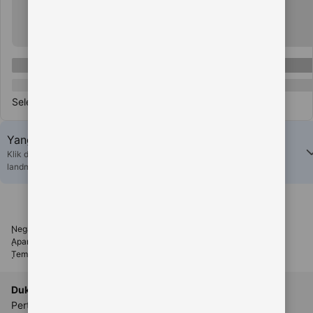
Selengkapnya
Yang terbaik di KOKO500
Klik di sini untuk melihat hotel dan akomodasi lain yang dekat dengan
landmark populer di Jakarta
Negara
Kawasan
Kota
Distrik
Bandara
Hotel
Landmark
Rumah liburan
Apartemen
Resor
Vila
Hostel
B&B
Guest House
Tempat istimewa untuk menginap
Ulasan
Temukan akomodasi bulanan
Dukungan
Telusuri
Pertanyaan Umum mengenai
Program loyalitas Genius