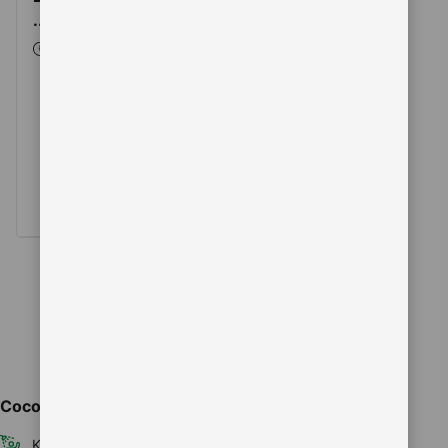
...
KOKO500 menghadirkan
Slot Gacor 10K Scatter
Hitam Hari Ini dengan
RTP Tinggi dan Maxwin
Besar, didukung server
stabil, akses cepat, serta
pengalaman bermain
responsif dan nyaman di
berbagai perangkat.
Cocok untuk trip Anda
Kamar mandi pribadi
AC
TV layar datar