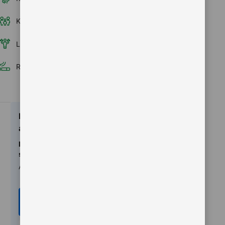
Kamar keluarga
Balkon
Kamar bebas rokok
Layanan kamar
Shower
Lift
Ruangan khusus merokok
Keunggulan
akomodasi
Informasi
sarapan
Asia
Pesan
sekarang